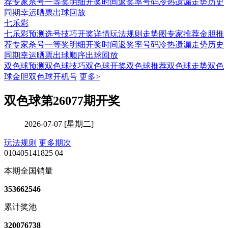
荐
专家杀号
一等奖明细
开奖时间
返奖率
号码冷热
遗漏走势
历史
同期
幸运晒票
出球回放
七乐彩
七乐彩预测
选号技巧
开奖详情
玩法规则
走势图
专家推荐
金胆推
荐
专家杀号
一等奖明细
开奖时间
返奖率
号码冷热
遗漏走势
历史
同期
幸运晒票
出球顺序
出球回放
双色球预测
双色球技巧
双色球开奖
双色球推荐
双色球走势
双色
球金胆
双色球开机号
更多>
双色球第26077期开奖
2026-07-07 [星期二]
玩法规则
更多期次
01
04
05
14
18
25
04
本期全国销量
353662546
累计奖池
320076738