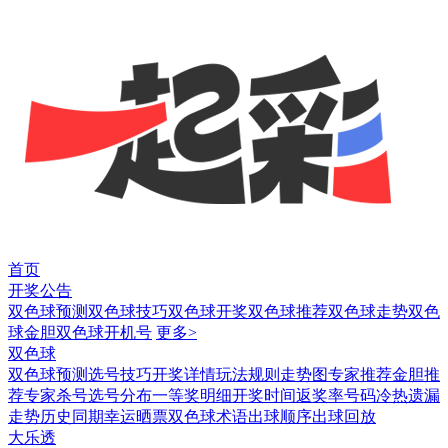
首页
开奖公告
双色球预测
双色球技巧
双色球开奖
双色球推荐
双色球走势
双色
球金胆
双色球开机号
更多>
双色球
双色球预测
选号技巧
开奖详情
玩法规则
走势图
专家推荐
金胆推
荐
专家杀号
选号分布
一等奖明细
开奖时间
返奖率
号码冷热
遗漏
走势
历史同期
幸运晒票
双色球术语
出球顺序
出球回放
大乐透