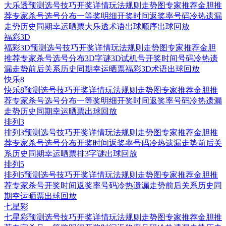
大乐透预测
选号技巧
开奖详情
玩法规则
走势图
专家推荐
金胆推
荐
专家杀号
选号分布
一等奖明细
开奖时间
返奖率
号码冷热
遗漏
走势
历史同期
幸运晒票
大乐透术语
出球顺序
出球回放
福彩3D
福彩3D预测
选号技巧
开奖详情
玩法规则
走势图
专家推荐
金胆
推荐
专家杀号
选号分布
3D字谜
3D试机号
开奖时间
号码冷热
遗
漏走势
前后关系
历史同期
幸运晒票
福彩3D术语
出球回放
快乐8
快乐8预测
选号技巧
开奖详情
玩法规则
走势图
专家推荐
金胆推
荐
专家杀号
选号分布
一等奖明细
开奖时间
返奖率
号码冷热
遗漏
走势
历史同期
幸运晒票
出球回放
排列3
排列3预测
选号技巧
开奖详情
玩法规则
走势图
专家推荐
金胆推
荐
专家杀号
选号分布
开奖时间
返奖率
号码冷热
遗漏走势
前后关
系
历史同期
幸运晒票
排3字谜
出球回放
排列5
排列5预测
选号技巧
开奖详情
玩法规则
走势图
专家推荐
金胆推
荐
专家杀号
开奖时间
返奖率
号码冷热
遗漏走势
前后关系
历史同
期
幸运晒票
出球回放
七星彩
七星彩预测
选号技巧
开奖详情
玩法规则
走势图
专家推荐
金胆推