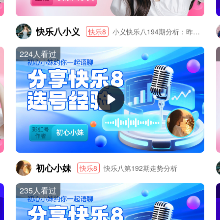
快乐八小义
小义快乐八194期分析：昨天选二、选五中
快乐8
224人看过
初心小妹
快乐八第192期走势分析
快乐8
235人看过