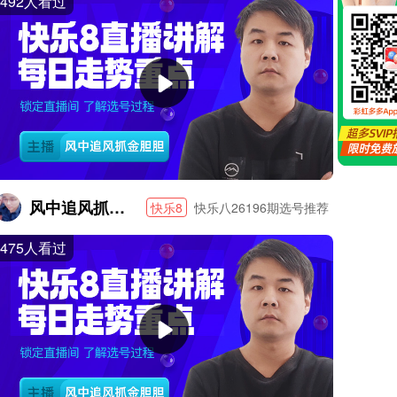
492人看过
风中追风抓金胆胆
快乐八26196期选号推荐
快乐8
475人看过