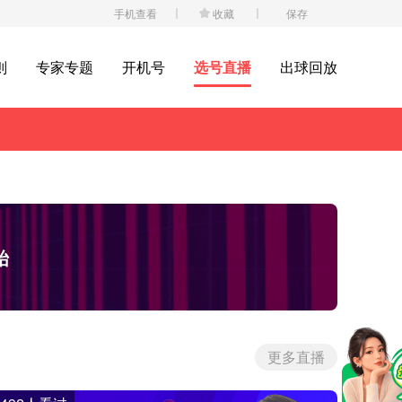
手机查看
收藏
保存
则
专家专题
开机号
选号直播
出球回放
始
更多直播