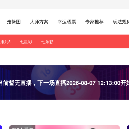
走势图
大师方案
幸运晒票
专家推荐
玩法规
排列5
七星彩
七乐彩
当前暂无直播，下一场直播2026-08-07 12:13:00开