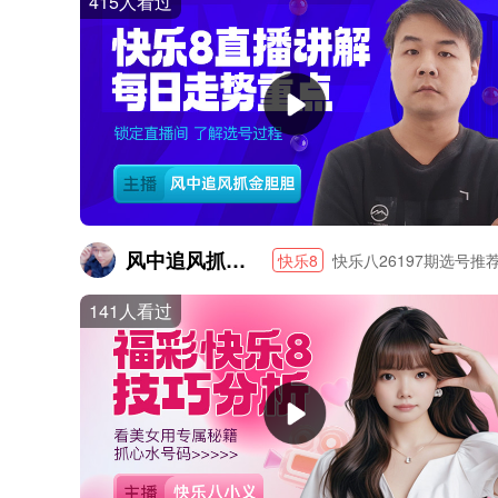
415人看过
风中追风抓金胆胆
快乐八26197期选号推
快乐8
141人看过