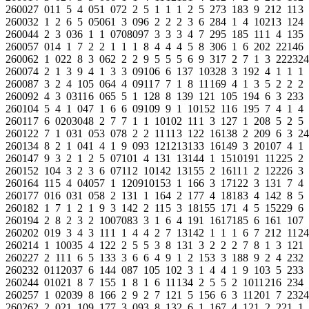
26002
7
01
1
5
4
05
1
07
2
2
5
1
1
1
2
5
27
3
18
3
9
21
2
11
3
26003
2
1
2
6
5
05
06
1
3
09
6
2
2
2
3
6
28
4
1
4
10
21
3
12
4
26004
4
2
3
03
6
1
1
07
08
09
7
3
3
3
4
7
29
5
18
5
11
1
4
13
5
26005
7
01
4
1
7
2
2
1
1
1
8
4
4
4
5
8
30
6
1
6
20
2
22
14
6
26006
2
1
02
2
8
3
06
2
2
2
9
5
5
5
6
9
31
7
2
7
1
3
22
23
24
26007
4
2
1
3
9
4
1
3
3
09
10
6
6
13
7
10
32
8
3
19
2
4
1
1
1
26008
7
3
2
4
10
5
06
4
4
09
11
7
7
1
8
11
16
9
4
1
3
5
2
2
2
26009
2
4
3
03
11
6
06
5
5
1
12
8
8
13
9
12
1
10
5
19
4
6
3
23
3
26010
4
5
4
1
04
7
1
6
6
09
10
9
9
1
10
15
2
11
6
19
5
7
4
1
4
26011
7
6
02
03
04
8
2
7
7
1
1
10
10
2
11
1
3
12
7
1
20
8
5
2
5
26012
2
7
1
03
1
05
3
07
8
2
2
11
11
3
12
2
16
13
8
2
20
9
6
3
24
26013
4
8
2
1
04
1
4
1
9
09
3
12
12
13
13
3
16
14
9
3
20
10
7
4
1
26014
7
9
3
2
1
2
5
07
10
1
4
13
1
13
14
4
1
15
10
19
1
11
22
5
2
26015
2
10
4
3
2
3
6
07
11
2
10
14
2
13
15
5
2
16
11
1
2
12
22
6
3
26016
4
11
5
4
04
05
7
1
12
09
10
15
3
1
16
6
3
17
12
2
3
13
1
7
4
26017
7
01
6
03
1
05
8
2
13
1
1
16
4
2
17
7
4
18
18
3
4
14
2
8
5
26018
2
1
7
1
2
1
9
3
14
2
2
11
5
3
18
15
5
17
1
4
5
15
22
9
6
26019
4
2
8
2
3
2
10
07
08
3
3
1
6
4
19
1
16
17
18
5
6
16
1
10
7
26020
2
01
9
3
4
3
11
1
1
4
4
2
7
13
14
2
1
1
1
6
7
21
2
11
24
26021
4
1
10
03
5
4
12
2
2
5
5
3
8
13
1
3
2
2
2
7
8
1
3
12
1
26022
7
2
11
1
6
5
13
3
3
6
6
4
9
1
2
15
3
3
18
8
9
2
4
23
2
26023
2
01
12
03
7
6
14
4
08
7
10
5
10
2
3
1
4
4
1
9
10
3
5
23
3
26024
4
01
02
1
8
7
15
5
1
8
1
6
11
13
4
2
5
5
2
10
11
21
6
23
4
26025
7
1
02
03
9
8
16
6
2
9
2
7
12
1
5
15
6
6
3
11
20
1
7
23
24
26026
2
2
02
1
10
9
17
7
3
09
3
8
13
2
6
1
16
7
4
12
1
2
22
1
1