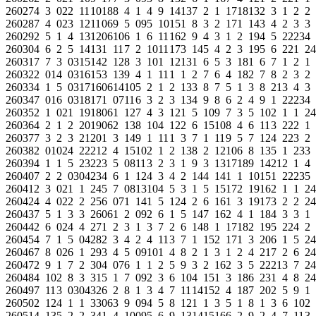
26027
4
3
02
2
11
10
18
8
4
1
4
9
14
13
7
2
1
17
18
13
2
3
1
2
2
26028
7
4
02
3
12
11
06
9
5
09
5
10
15
1
8
3
2
17
1
14
3
4
2
3
3
26029
2
5
1
4
13
12
06
10
6
1
6
11
16
2
9
4
3
1
2
19
4
5
22
23
4
26030
4
6
2
5
14
13
1
11
7
2
10
11
17
3
14
5
4
2
3
19
5
6
22
1
24
26031
7
7
3
03
15
14
2
12
8
3
10
1
12
13
1
6
5
3
18
1
6
7
1
2
1
26032
2
01
4
03
16
15
3
13
9
4
1
11
1
1
2
7
6
4
18
2
7
8
2
3
2
26033
4
1
5
03
17
16
06
14
10
5
2
1
2
13
3
8
7
5
1
3
8
21
3
4
3
26034
7
01
6
03
18
17
1
07
11
6
3
2
3
13
4
9
8
6
2
4
9
1
22
23
4
26035
2
1
02
1
19
18
06
1
12
7
4
3
12
1
5
10
9
7
3
5
10
2
1
1
24
26036
4
2
1
2
20
19
06
2
13
8
10
4
12
2
6
15
10
8
4
6
11
3
22
2
1
26037
7
3
2
3
21
20
1
3
14
9
1
11
1
3
7
1
11
9
5
7
12
4
22
3
2
26038
2
01
02
4
22
21
2
4
15
10
2
1
2
13
8
2
12
10
6
8
13
5
1
23
3
26039
4
1
1
5
23
22
3
5
08
11
3
2
3
1
9
3
13
17
18
9
14
21
2
1
4
26040
7
2
2
03
04
23
4
6
1
12
4
3
4
2
14
4
14
1
1
10
15
1
22
23
5
26041
2
3
02
1
1
24
5
7
08
13
10
4
5
3
1
5
15
17
2
19
16
2
1
1
24
26042
4
4
02
2
2
25
6
07
1
14
1
5
12
4
2
6
16
1
3
19
17
3
2
2
24
26043
7
5
1
3
3
26
06
1
2
09
2
6
1
5
14
7
16
2
4
1
18
4
3
3
1
26044
2
6
02
4
4
27
1
2
3
1
3
7
2
6
14
8
1
17
18
2
19
5
22
4
2
26045
4
7
1
5
04
28
2
3
4
2
4
11
3
7
1
15
2
17
1
3
20
6
1
5
24
26046
7
8
02
6
1
29
3
4
5
09
10
1
4
8
2
1
3
1
2
4
21
7
2
6
24
26047
2
9
1
7
2
30
4
07
6
1
1
2
5
9
3
2
16
2
3
5
22
21
3
7
24
26048
4
10
2
8
3
31
5
1
7
09
2
3
6
10
4
15
1
3
18
6
23
1
4
8
24
26049
7
11
3
03
04
32
6
2
8
1
3
4
7
11
14
15
2
4
18
7
20
2
5
9
1
26050
2
12
4
1
1
33
06
3
9
09
4
5
8
12
1
1
3
5
1
8
1
3
6
10
2
26051
4
13
5
2
2
34
1
4
10
09
5
6
9
13
14
15
16
6
2
9
2
4
7
11
3