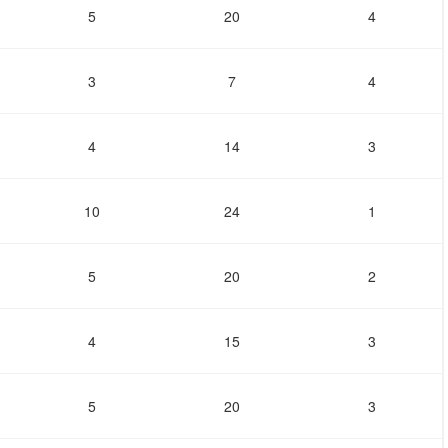
5
20
4
3
7
4
4
14
3
10
24
1
5
20
2
4
15
3
5
20
3