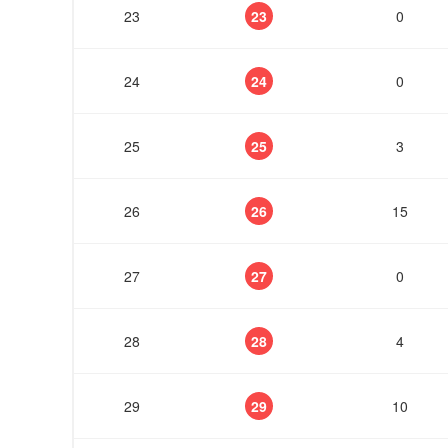
23
23
0
24
24
0
25
25
3
26
26
15
27
27
0
28
28
4
29
29
10