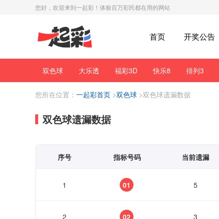
您好，欢迎来到一起彩！体验百万彩民都在用的网站
首页
开奖公告
双色球
大乐透
福彩3D
快乐8
排列3
您所在位置：
一起彩首页
>
双色球
>
双色球遗漏数据
双色球遗漏数据
序号
指标号码
当前遗漏
01
1
5
02
2
3