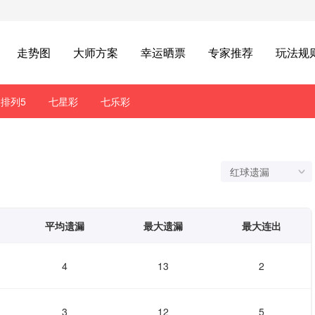
走势图
大师方案
幸运晒票
专家推荐
玩法规
排列5
七星彩
七乐彩
红球遗漏
平均遗漏
最大遗漏
最大连出
4
13
2
3
12
5