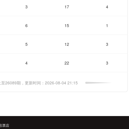
3
17
4
6
15
1
5
12
3
4
22
3
089期，更新时间：2026-08-04 21:15
彩票店