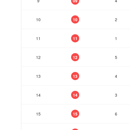
09
9
4
10
10
2
11
11
1
12
12
5
13
13
4
14
14
3
15
15
6