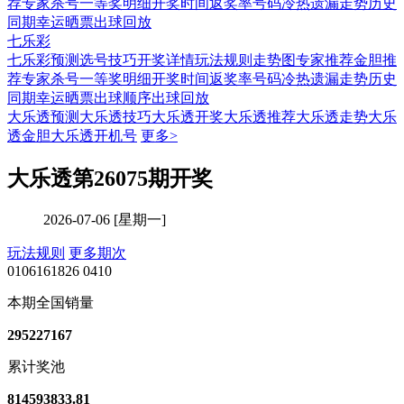
荐
专家杀号
一等奖明细
开奖时间
返奖率
号码冷热
遗漏走势
历史
同期
幸运晒票
出球回放
七乐彩
七乐彩预测
选号技巧
开奖详情
玩法规则
走势图
专家推荐
金胆推
荐
专家杀号
一等奖明细
开奖时间
返奖率
号码冷热
遗漏走势
历史
同期
幸运晒票
出球顺序
出球回放
大乐透预测
大乐透技巧
大乐透开奖
大乐透推荐
大乐透走势
大乐
透金胆
大乐透开机号
更多>
大乐透第26075期开奖
2026-07-06 [星期一]
玩法规则
更多期次
01
06
16
18
26
04
10
本期全国销量
295227167
累计奖池
814593833.81