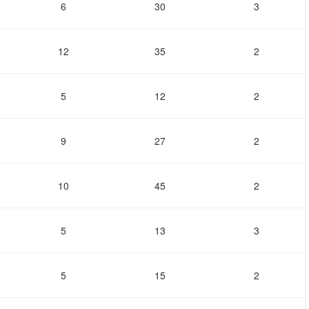
6
30
3
12
35
2
5
12
2
9
27
2
10
45
2
5
13
3
5
15
2