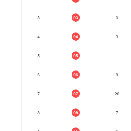
03
3
0
04
4
3
05
5
1
06
6
9
07
7
26
08
8
7