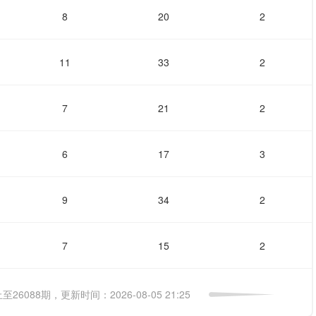
8
20
2
11
33
2
7
21
2
6
17
3
9
34
2
7
15
2
088期，更新时间：2026-08-05 21:25