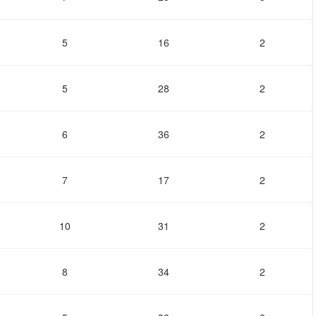
5
16
2
5
28
2
6
36
2
7
17
2
10
31
2
8
34
2