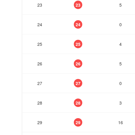
23
23
5
24
24
0
25
25
4
26
26
5
27
27
0
28
28
3
29
29
16