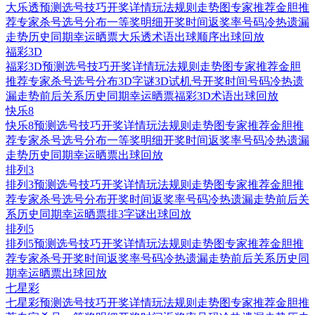
大乐透预测
选号技巧
开奖详情
玩法规则
走势图
专家推荐
金胆推
荐
专家杀号
选号分布
一等奖明细
开奖时间
返奖率
号码冷热
遗漏
走势
历史同期
幸运晒票
大乐透术语
出球顺序
出球回放
福彩3D
福彩3D预测
选号技巧
开奖详情
玩法规则
走势图
专家推荐
金胆
推荐
专家杀号
选号分布
3D字谜
3D试机号
开奖时间
号码冷热
遗
漏走势
前后关系
历史同期
幸运晒票
福彩3D术语
出球回放
快乐8
快乐8预测
选号技巧
开奖详情
玩法规则
走势图
专家推荐
金胆推
荐
专家杀号
选号分布
一等奖明细
开奖时间
返奖率
号码冷热
遗漏
走势
历史同期
幸运晒票
出球回放
排列3
排列3预测
选号技巧
开奖详情
玩法规则
走势图
专家推荐
金胆推
荐
专家杀号
选号分布
开奖时间
返奖率
号码冷热
遗漏走势
前后关
系
历史同期
幸运晒票
排3字谜
出球回放
排列5
排列5预测
选号技巧
开奖详情
玩法规则
走势图
专家推荐
金胆推
荐
专家杀号
开奖时间
返奖率
号码冷热
遗漏走势
前后关系
历史同
期
幸运晒票
出球回放
七星彩
七星彩预测
选号技巧
开奖详情
玩法规则
走势图
专家推荐
金胆推