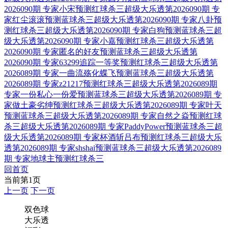
2026090期 专家小宋预测红球杀三
超级大乐透第2026090期 专
家红尘滚滚预测蓝球杀三
超级大乐透第2026090期 专家八卦预
测红球杀三
超级大乐透第2026090期 专家白狗预测蓝球杀三
超
级大乐透第2026090期 专家小嘉预测红球杀三
超级大乐透第
2026090期 专家匿名的好友预测蓝球杀三
超级大乐透第
2026090期 专家63299追踪一等奖预测红球杀三
超级大乐透第
2026089期 专家一曲流殇化蝶飞预测蓝球杀三
超级大乐透第
2026089期 专家z21217预测红球杀三
超级大乐透第2026089期
专家一份私心一份爱预测蓝球杀三
超级大乐透第2026089期 专
家做土豪劣绅预测红球杀三
超级大乐透第2026089期 专家叶天
预测蓝球杀三
超级大乐透第2026089期 专家自然之焱预测红球
杀三
超级大乐透第2026089期 专家PaddyPower预测蓝球杀三
超
级大乐透第2026089期 专家杯酒斩吕布预测红球杀三
超级大乐
透第2026089期 专家shshai预测蓝球杀三
超级大乐透第2026089
期 专家地球主预测红球杀三
回首页
当前第
1
页
上一页
下一页
双色球
大乐透