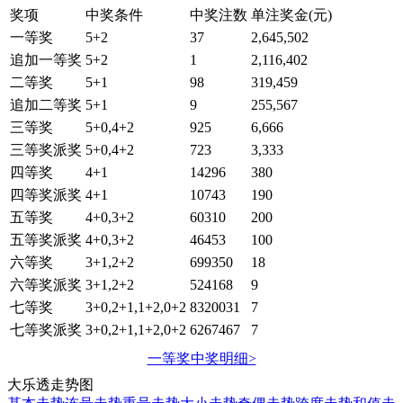
奖项
中奖条件
中奖注数
单注奖金(元)
一等奖
5+2
37
2,645,502
追加一等奖
5+2
1
2,116,402
二等奖
5+1
98
319,459
追加二等奖
5+1
9
255,567
三等奖
5+0,4+2
925
6,666
三等奖派奖
5+0,4+2
723
3,333
四等奖
4+1
14296
380
四等奖派奖
4+1
10743
190
五等奖
4+0,3+2
60310
200
五等奖派奖
4+0,3+2
46453
100
六等奖
3+1,2+2
699350
18
六等奖派奖
3+1,2+2
524168
9
七等奖
3+0,2+1,1+2,0+2
8320031
7
七等奖派奖
3+0,2+1,1+2,0+2
6267467
7
一等奖中奖明细>
大乐透走势图