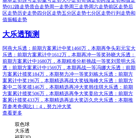
基本走势
连号走势
重号走势
大小走势
奇偶走势
跨度走势
和值走
势
012路走势
质合走势
周一走势
周三走势
周六走势
前区走势
后
区走势
历史走势
四分区走势
五分区走势
七分区走势
行列走势
和
值振幅走势
大乐透预测
阿燕大乐透：前期方案累计中奖1460万，本期再争头彩
元宝大
乐透：前期方案累计中1612万，本期再冲一等奖
孙晓大乐透：
前期方案累计中1680万，本期精准分析挑战一等奖
刘景明大乐
透：前期方案累计中1569万，本期再战一等
冯娜大乐透：前期
方案累计揽奖184万，本期努力冲一等奖
刘栋大乐透：前期方
案累计中奖196万，本期精选再战大奖
钱海峰大乐透：前期方
案中二等奖揽146万，本期精选再冲大奖
韩佳琪大乐透：前期
方案累计揽奖506万，本期精选再争大奖
姜欣大乐透：前期方
案累计揽奖433万，本期精选再追大奖
迈久忠大乐透：本期推
荐参考奇偶比1：4，努力冲大奖
查看更多
双色球
大乐透
福彩3D