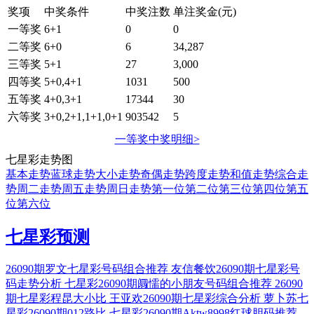
奖项
中奖条件
中奖注数
单注奖金(元)
一等奖
6+1
0
0
二等奖
6+0
6
34,287
三等奖
5+1
27
3,000
四等奖
5+0,4+1
1031
500
五等奖
4+0,3+1
17344
30
六等奖
3+0,2+1,1+1,0+1
903542
5
一等奖中奖明细>
七星彩走势图
基本走势
蓝球走势
大小走势
奇偶走势
跨度走势
和值走势
综合走
势
周二走势
周五走势
周日走势
第一位
第二位
第三位
第四位
第五
位
第六位
七星彩预测
26090期罗文七星彩号码组合推荐
友信餐饮26090期七星彩号
码走势分析
七星彩26090期阘懦的小朋友号码组合推荐
26090
期七星彩程昆大小比
王亚欢26090期七星彩综合分析
萝卜苏七
星彩26090期012路比
七星彩26090期Aktw8998红球胆码推荐