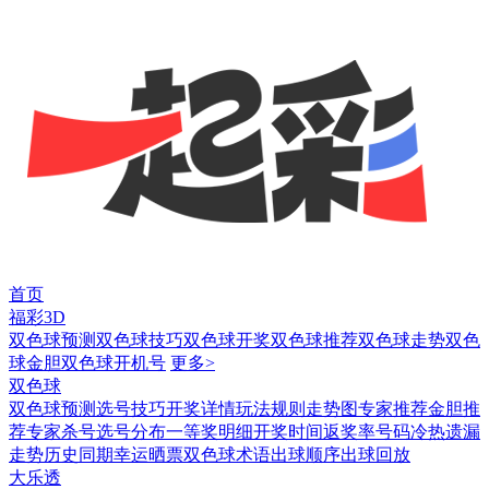
首页
福彩3D
双色球预测
双色球技巧
双色球开奖
双色球推荐
双色球走势
双色
球金胆
双色球开机号
更多>
双色球
双色球预测
选号技巧
开奖详情
玩法规则
走势图
专家推荐
金胆推
荐
专家杀号
选号分布
一等奖明细
开奖时间
返奖率
号码冷热
遗漏
走势
历史同期
幸运晒票
双色球术语
出球顺序
出球回放
大乐透