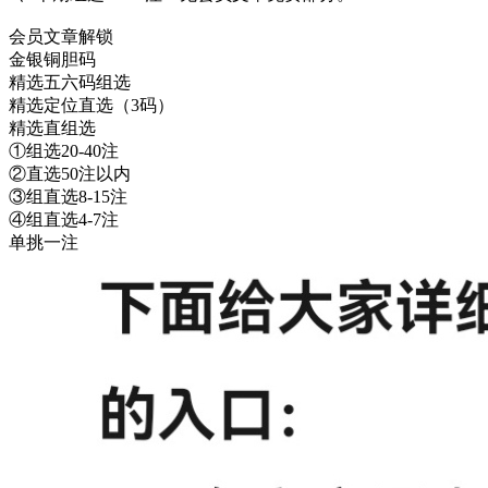
会员文章解锁
金银铜胆码
精选五六码组选
精选定位直选（3码）
精选直组选
①组选20-40注
②直选50注以内
③组直选8-15注
④组直选4-7注
单挑一注