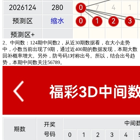
2、中间数：124期中间数2，从近30期数据看，在大小走势
中，小数当前出现了9期，通过近400期的数据发现，本期大数
回补概率增大。另外，防号码1对称出号。所以，结合出号趋
势，本期中间数关注56789。