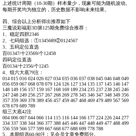
上述统计周期（10-30期）样本量少，现象可能为随机波动。
每期开奖均为独立的，历史数据不影响未来结果。
四、综合以上分析得出推荐如下
三魔说彩福彩3D第125期免费综合推荐：
1、稳定四胆2346
2、七码组选：①1345689②0124567
3、五码定位直选
百01347/十23569/个12458
四码定位直选
百0134/十2356/个1245
4、组六大底79注：
014 015 016 024 026 027 034 035 036 037 038 045 046 048 049
056 059 067 068 078 079 124 126 127 134 135 137 145 146 147
148 149 156 157 159 167 168 169 189 234 235 237 238 245 246
247 248 249 256 257 267 268 269 278 345 346 347 348 349 356
357 359 369 378 389 456 457 459 467 468 469 479 489 567 569
678 679 689 789
组三大底42注
004 006 007 044 066 114 115 116 144 166 177 224 226 244 277
334 337 338 344 366 377 388 445 446 447 448 449 477 488 499
556 559 566 577 599 667 668 677 688 699 778 788
5、本期组选60-90注：见会员文章免费部分。