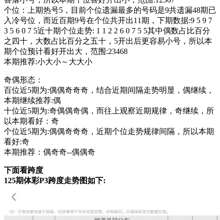
个位：上期热号5，目前个位遗漏最多的号码是9共遗漏48期已
入冷号位，而近百期9号在个位共开出11期，下期数据:9 5 9 7
3 5 6 0 7 5近十期个位走势: 1 1 2 2 6 0 7 5 5其中偶数占比百分
之四十，大数占比百分之五十，5开出后更容易小号，所以本
期个位预计看好开出大，范围:23468
本期推荐:小大小～大大小
奇偶形态：
百位近5期为:偶偶奇奇奇，结合近期间隔走势明显，偶继续，
本期继续推荐:偶
十位近5期为:奇偶偶奇偶，而往上观察近期规律，奇继续，所
以本期看好：奇
个位近5期为:偶偶奇奇奇，近期个位走势规律间隔，所以本期
看好:奇
本期推荐：偶奇奇--偶偶奇
下面看跨度
125期体彩P3跨度走势图如下: