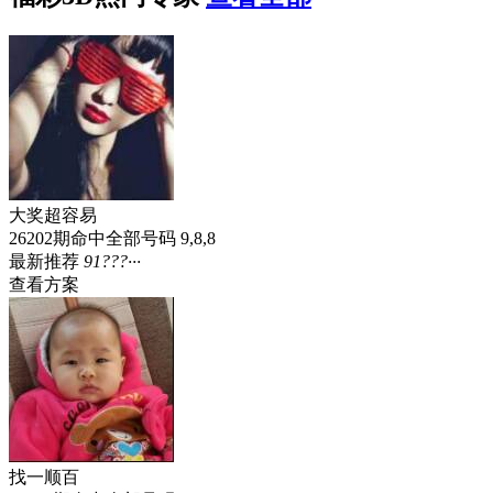
大奖超容易
26202期命中全部号码 9,8,8
最新推荐
9
1
?
?
?
···
查看方案
找一顺百