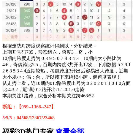
根据走势对跨度观察统计得到以下分析结果：
上期开号码785，形态组六，跨度3，奇，小
10期内跨度走势为:0-8-9-5-0-7-4-3-4-3，10期内大小跨比为
4:6，奇偶跨比5:5，百期内跨度3共开出12次，下期数据:5 7 9 1
2 6 8 5 3 4 4近期较热，考虑跨度3开出后容易出大跨度，近期
大小规小：偶：合，所以接下来继续小跨，偶跨度表现！
从走势上看，近10期内012路跨度出号为:0 2 0 2 0 1 1 0 1 0方面
比:4:3:2，近5期012路开出:1-1-0-1-0走势
本期关注1路跨，综合分析本期关注跨468/52
断组：【059--1368--247】
5/5/5：04568/12367/23468
福彩3D热门专家
查看全部