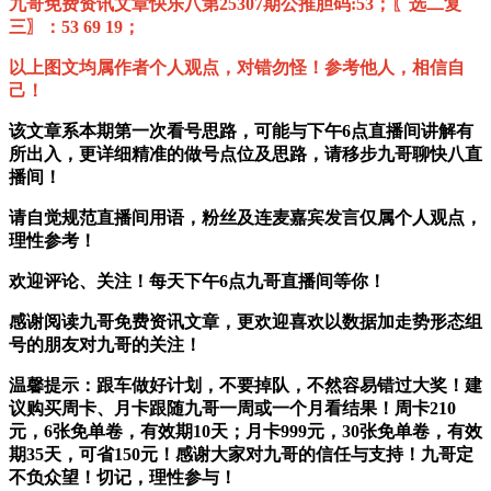
九哥免费资讯文章快乐八第
25307期公推胆码:53；〖选二复
三〗：53 69 19；
以上图文均属作者个人观点，对错勿怪！参考他人，相信自
己！
该文章系本期第一次看号思路，可能与下午
6点直播间讲解有
所出入，更详细精准的做号点位及思路，请移步九哥聊快八直
播间！
请自觉规范直播间用语，粉丝及连麦嘉宾发言仅属个人观点，
理性参考！
欢迎评论、关注！每天下午
6点九哥直播间等你！
感谢阅读九哥免费资讯文章，更欢迎喜欢以数据加走势形态组
号的朋友对九哥的关注！
温馨提示：跟车做好计划，不要掉队，不然容易错过大奖！建
议购买周卡、月卡跟随九哥一周或一个月看结果！周卡
210
元，6张免单卷，有效期10天；月卡999元，30张免单卷，有效
期35天，可省150元！感谢大家对九哥的信任与支持！九哥定
不负众望！切记，理性参与！