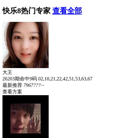
快乐8热门专家
查看全部
大王
26203期命中9码 02,10,21,22,42,51,53,63,67
最新推荐
79
67
?
?
?
···
查看方案