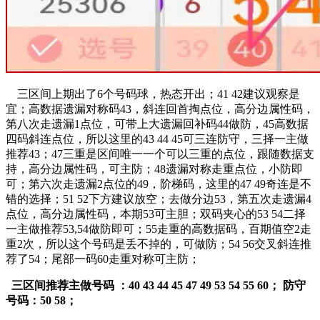
三区间
上期出了
6个号码球，热态开出；41 42建议观察是
宜；高数据遗漏对称码43，斜连回首掏点位，高分边属性码，
第八次走遗漏1点位，可带上大遗漏回补码44做防，45高数据
四码斜连点位，所以这里的43 44 45可三连防守，三择一主做
推荐43；47三重是区间唯一一个可以三重的点位，跟随数据支
持，高分边属性码，可主防；48遗漏对称走重点位，小防即
可；第六次走遗漏2点位的49，阶梯码，这里的47 49奇连是不
错的选择；51 52下方建议放空；去做分边53，第五次走遗漏4
点位，高分边属性码，本期53可主胆；双码夹心的53 54二择
一主做推荐53,54做防即可；55走重的高数据码，百期值空2走
重2次，所以这个号码是丢不掉的，可做防；54 56交叉斜连推
荐了54；尾部一码60走重对称可主防；
三
区间推荐主做号码
：
40 43 44 45 47 49 53 54 55 60；
防守
号码
：
50 58；