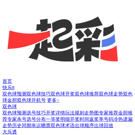
首页
快乐8
双色球预测
双色球技巧
双色球开奖
双色球推荐
双色球走势
双色
球金胆
双色球开机号
更多>
双色球
双色球预测
选号技巧
开奖详情
玩法规则
走势图
专家推荐
金胆推
荐
专家杀号
选号分布
一等奖明细
开奖时间
返奖率
号码冷热
遗漏
走势
历史同期
幸运晒票
双色球术语
出球顺序
出球回放
大乐透