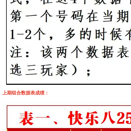
上期组合数据表成绩：