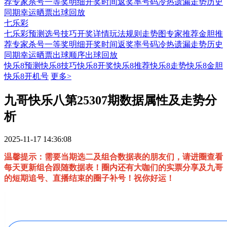
荐
专家杀号
一等奖明细
开奖时间
返奖率
号码冷热
遗漏走势
历史
同期
幸运晒票
出球回放
七乐彩
七乐彩预测
选号技巧
开奖详情
玩法规则
走势图
专家推荐
金胆推
荐
专家杀号
一等奖明细
开奖时间
返奖率
号码冷热
遗漏走势
历史
同期
幸运晒票
出球顺序
出球回放
快乐8预测
快乐8技巧
快乐8开奖
快乐8推荐
快乐8走势
快乐8金胆
快乐8开机号
更多>
九哥快乐八第25307期数据属性及走势分
析
2025-11-17 14:36:08
温馨提示：需要当期选二及组合数据表的朋友们，请进圈查看
每天更新组合跟随数据表！圈内还有大咖们的实票分享及九哥
的短期追号、直播结束的圈子补号！祝你好运！