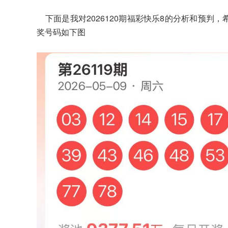
    下面是我对2026120期福彩快乐8的分析和
奖号码如下图