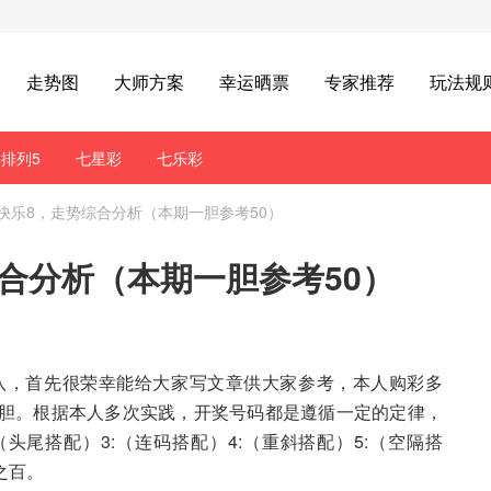
走势图
大师方案
幸运晒票
专家推荐
玩法规
排列5
七星彩
七乐彩
彩快乐8，走势综合分析（本期一胆参考50）
综合分析（本期一胆参考50）
乐八，首先很荣幸能给大家写文章供大家参考，本人购彩多
胆。根据本人多次实践，开奖号码都是遵循一定的定律，
头尾搭配）3:（连码搭配）4:（重斜搭配）5:（空隔搭
之百。