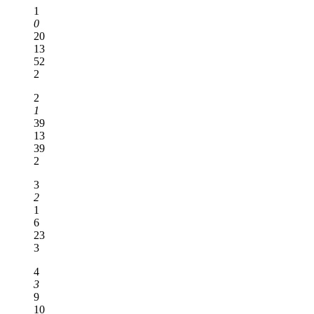
1
0
20
13
52
2
2
1
39
13
39
2
3
2
1
6
23
3
4
3
9
10