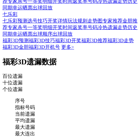
荐
专家杀号
一等奖明细
开奖时间
返奖率
号码冷热
遗漏走势
历史
同期
幸运晒票
出球回放
七乐彩
七乐彩预测
选号技巧
开奖详情
玩法规则
走势图
专家推荐
金胆推
荐
专家杀号
一等奖明细
开奖时间
返奖率
号码冷热
遗漏走势
历史
同期
幸运晒票
出球顺序
出球回放
福彩3D预测
福彩3D技巧
福彩3D开奖
福彩3D推荐
福彩3D走势
福彩3D金胆
福彩3D开机号
更多>
福彩3D遗漏数据
百位遗漏
十位遗漏
个位遗漏
序号
指标号码
当前遗漏
平均遗漏
最大遗漏
最大连出