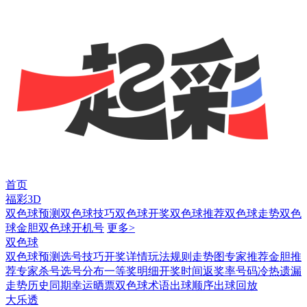
首页
福彩3D
双色球预测
双色球技巧
双色球开奖
双色球推荐
双色球走势
双色
球金胆
双色球开机号
更多>
双色球
双色球预测
选号技巧
开奖详情
玩法规则
走势图
专家推荐
金胆推
荐
专家杀号
选号分布
一等奖明细
开奖时间
返奖率
号码冷热
遗漏
走势
历史同期
幸运晒票
双色球术语
出球顺序
出球回放
大乐透