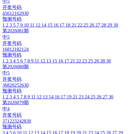
中5
开奖号码
4
5
6
12
16
29
30
预测号码
1
2
3
5
7
9
10
11
12
14
15
16
17
18
21
22
25
26
27
28
29
30
第2026081期
中5
开奖号码
1
6
8
12
18
21
24
预测号码
1
2
3
4
5
6
7
8
9
11
12
13
15
16
17
21
22
23
25
26
28
30
第2026080期
中5
开奖号码
3
6
8
20
25
26
30
预测号码
1
2
3
4
5
7
8
9
11
12
13
14
16
17
19
21
23
24
25
26
27
30
第2026079期
中4
开奖号码
3
7
12
23
24
28
30
预测号码
3
4
5
6
10
11
12
13
14
15
16
17
18
19
20
21
23
24
25
26
27
29