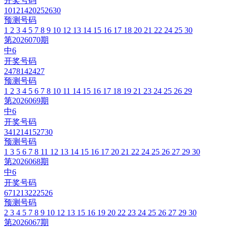
开奖号码
10
12
14
20
25
26
30
预测号码
1
2
3
4
5
7
8
9
10
12
13
14
15
16
17
18
20
21
22
24
25
30
第2026070期
中6
开奖号码
2
4
7
8
14
24
27
预测号码
1
2
3
4
5
6
7
8
10
11
14
15
16
17
18
19
21
23
24
25
26
29
第2026069期
中6
开奖号码
3
4
12
14
15
27
30
预测号码
1
3
5
6
7
8
11
12
13
14
15
16
17
20
21
22
24
25
26
27
29
30
第2026068期
中6
开奖号码
6
7
12
13
22
25
26
预测号码
2
3
4
5
7
8
9
10
12
13
15
16
19
20
22
23
24
25
26
27
29
30
第2026067期