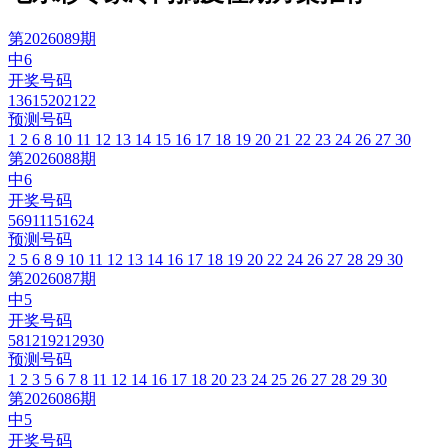
第2026089期
中6
开奖号码
1
3
6
15
20
21
22
预测号码
1
2
6
8
10
11
12
13
14
15
16
17
18
19
20
21
22
23
24
26
27
30
第2026088期
中6
开奖号码
5
6
9
11
15
16
24
预测号码
2
5
6
8
9
10
11
12
13
14
16
17
18
19
20
22
24
26
27
28
29
30
第2026087期
中5
开奖号码
5
8
12
19
21
29
30
预测号码
1
2
3
5
6
7
8
11
12
14
16
17
18
20
23
24
25
26
27
28
29
30
第2026086期
中5
开奖号码