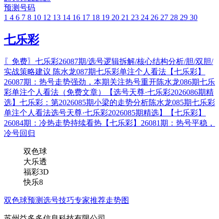
预测号码
1
4
6
7
8
10
12
13
14
16
17
18
19
20
21
23
24
26
27
28
29
30
七乐彩
〖免费〗七乐彩26087期/选号逻辑拆解/核心结构分析/胆/双胆/
实战策略建议
陈水龙087期七乐彩单注个人看法
【七乐彩】
26087期：热号走势强劲，本期关注热号重开
陈水龙086期七乐
彩单注个人看法
（免费文章）【选号天尊·七乐彩2026086期精
选】
七乐彩：第2026085期小梁的走势分析
陈水龙085期七乐彩
单注个人看法
选号天尊·七乐彩2026085期精选】
【七乐彩】
26084期：冷热走势持续看热
【七乐彩】26081期：热号平稳，
冷号回归
双色球
大乐透
福彩3D
快乐8
双色球预测
选号技巧
专家推荐
走势图
苏州益多多信息科技有限公司