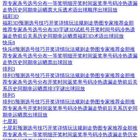
荐
专家杀号
选号分布
一等奖明细
开奖时间
返奖率
号码冷热
遗漏
走势
历史同期
幸运晒票
大乐透术语
出球顺序
出球回放
福彩3D
福彩3D预测
选号技巧
开奖详情
玩法规则
走势图
专家推荐
金胆
推荐
专家杀号
选号分布
3D字谜
3D试机号
开奖时间
号码冷热
遗
漏走势
前后关系
历史同期
幸运晒票
福彩3D术语
出球回放
快乐8
快乐8预测
选号技巧
开奖详情
玩法规则
走势图
专家推荐
金胆推
荐
专家杀号
选号分布
一等奖明细
开奖时间
返奖率
号码冷热
遗漏
走势
历史同期
幸运晒票
出球回放
排列3
排列3预测
选号技巧
开奖详情
玩法规则
走势图
专家推荐
金胆推
荐
专家杀号
选号分布
开奖时间
返奖率
号码冷热
遗漏走势
前后关
系
历史同期
幸运晒票
排3字谜
出球回放
排列5
排列5预测
选号技巧
开奖详情
玩法规则
走势图
专家推荐
金胆推
荐
专家杀号
开奖时间
返奖率
号码冷热
遗漏走势
前后关系
历史同
期
幸运晒票
出球回放
七星彩
七星彩预测
选号技巧
开奖详情
玩法规则
走势图
专家推荐
金胆推
荐
专家杀号
一等奖明细
开奖时间
返奖率
号码冷热
遗漏走势
历史