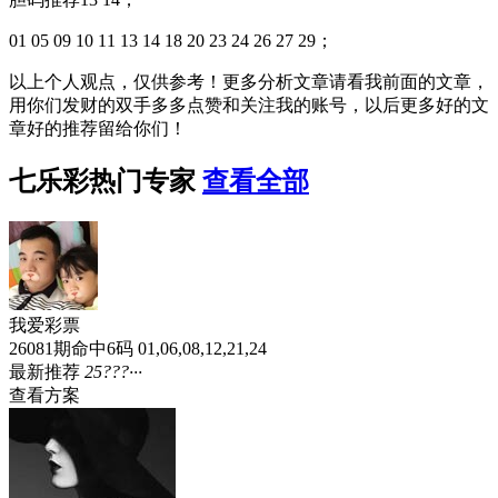
01 05 09 10 11 13 14 18 20 23 24 26 27 29；
以上个人观点，仅供参考！更多分析文章请看我前面的文章，
用你们发财的双手多多点赞和关注我的账号，以后更多好的文
章好的推荐留给你们！
七乐彩热门专家
查看全部
我爱彩票
26081期命中6码 01,06,08,12,21,24
最新推荐
2
5
?
?
?
···
查看方案