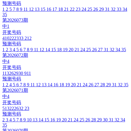
预测号码
1
2
5
7
8
9
11
12
13
15
16
17
18
21
22
23
24
25
26
29
31
32
33
34
35
第2026073期
中1
开奖号码
4
10
22
23
33
2
12
预测号码
1
2
3
4
5
6
7
8
9
11
12
14
15
18
19
20
21
24
25
26
27
31
32
34
35
第2026072期
中4
开奖号码
1
13
26
29
30
9
11
预测号码
1
2
4
5
6
7
8
9
11
12
13
14
16
18
19
20
21
24
26
27
28
29
31
32
35
第2026071期
中4
开奖号码
5
13
22
26
32
2
3
预测号码
2
3
4
5
7
8
9
10
13
14
15
16
19
20
21
24
25
26
28
29
30
31
32
34
35
第2026070期