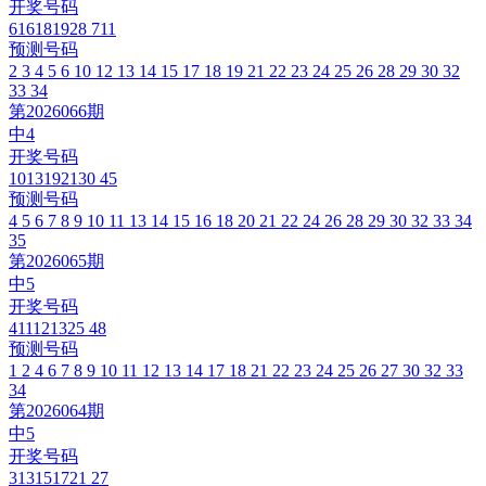
开奖号码
6
16
18
19
28
7
11
预测号码
2
3
4
5
6
10
12
13
14
15
17
18
19
21
22
23
24
25
26
28
29
30
32
33
34
第2026066期
中4
开奖号码
10
13
19
21
30
4
5
预测号码
4
5
6
7
8
9
10
11
13
14
15
16
18
20
21
22
24
26
28
29
30
32
33
34
35
第2026065期
中5
开奖号码
4
11
12
13
25
4
8
预测号码
1
2
4
6
7
8
9
10
11
12
13
14
17
18
21
22
23
24
25
26
27
30
32
33
34
第2026064期
中5
开奖号码
3
13
15
17
21
2
7