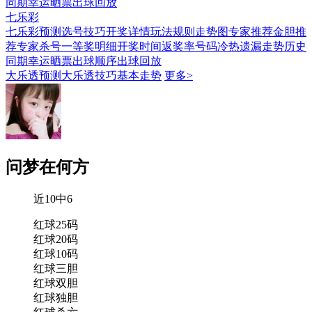
同期
幸运晒票
出球回放
七乐彩
七乐彩预测
选号技巧
开奖详情
玩法规则
走势图
专家推荐
金胆推
荐
专家杀号
一等奖明细
开奖时间
返奖率
号码冷热
遗漏走势
历史
同期
幸运晒票
出球顺序
出球回放
大乐透预测
大乐透技巧
基本走势
更多>
问梦在何方
近10中6
红球25码
红球20码
红球10码
红球三胆
红球双胆
红球独胆