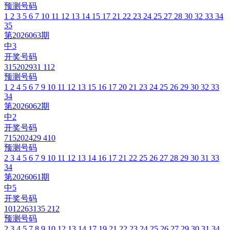
预测号码
1
2
3
5
6
7
10
11
12
13
14
15
17
21
22
23
24
25
27
28
30
32
33
34
35
第2026063期
中3
开奖号码
3
15
20
29
31
1
12
预测号码
1
2
4
5
6
7
9
10
11
12
13
15
16
17
20
21
23
24
25
26
29
30
32
33
34
第2026062期
中2
开奖号码
7
15
20
24
29
4
10
预测号码
2
3
4
5
6
7
9
10
11
12
13
14
16
17
21
22
25
26
27
28
29
30
31
33
34
第2026061期
中5
开奖号码
10
12
26
31
35
2
12
预测号码
2
3
4
5
7
8
9
10
12
13
14
17
19
21
22
23
24
25
26
27
29
30
31
34