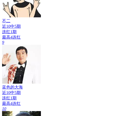
不二
近10中
5
期
连红
1
期
最高
4
连红
9
蓝色的大海
近10中
5
期
连红
1
期
最高
4
连红
10