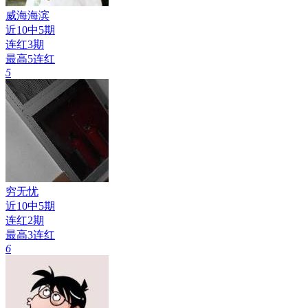
威海海滨
近10中
5
期
连红
3
期
最高
5
连红
5
穷无忧
近10中
5
期
连红
2
期
最高
3
连红
6