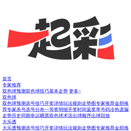
首页
专家推荐
双色球预测
双色球技巧
基本走势
更多>
双色球
双色球预测
选号技巧
开奖详情
玩法规则
走势图
专家推荐
金胆推
荐
专家杀号
选号分布
一等奖明细
开奖时间
返奖率
号码冷热
遗漏
走势
历史同期
幸运晒票
双色球术语
出球顺序
出球回放
大乐透
大乐透预测
选号技巧
开奖详情
玩法规则
走势图
专家推荐
金胆推