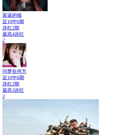
装逼的猫
近10中
6
期
连红
2
期
最高
4
连红
2
问梦在何方
近10中
6
期
连红
2
期
最高
3
连红
3