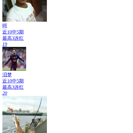
呵
近10中
5
期
最高
3
连红
19
泪梦
近10中
5
期
最高
3
连红
20