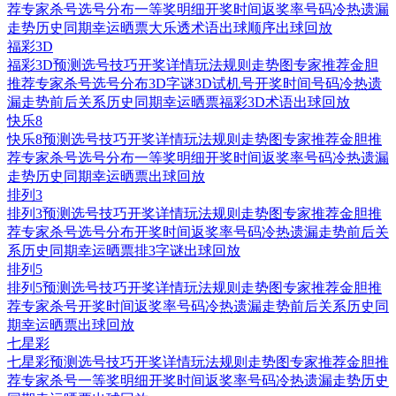
荐
专家杀号
选号分布
一等奖明细
开奖时间
返奖率
号码冷热
遗漏
走势
历史同期
幸运晒票
大乐透术语
出球顺序
出球回放
福彩3D
福彩3D预测
选号技巧
开奖详情
玩法规则
走势图
专家推荐
金胆
推荐
专家杀号
选号分布
3D字谜
3D试机号
开奖时间
号码冷热
遗
漏走势
前后关系
历史同期
幸运晒票
福彩3D术语
出球回放
快乐8
快乐8预测
选号技巧
开奖详情
玩法规则
走势图
专家推荐
金胆推
荐
专家杀号
选号分布
一等奖明细
开奖时间
返奖率
号码冷热
遗漏
走势
历史同期
幸运晒票
出球回放
排列3
排列3预测
选号技巧
开奖详情
玩法规则
走势图
专家推荐
金胆推
荐
专家杀号
选号分布
开奖时间
返奖率
号码冷热
遗漏走势
前后关
系
历史同期
幸运晒票
排3字谜
出球回放
排列5
排列5预测
选号技巧
开奖详情
玩法规则
走势图
专家推荐
金胆推
荐
专家杀号
开奖时间
返奖率
号码冷热
遗漏走势
前后关系
历史同
期
幸运晒票
出球回放
七星彩
七星彩预测
选号技巧
开奖详情
玩法规则
走势图
专家推荐
金胆推
荐
专家杀号
一等奖明细
开奖时间
返奖率
号码冷热
遗漏走势
历史