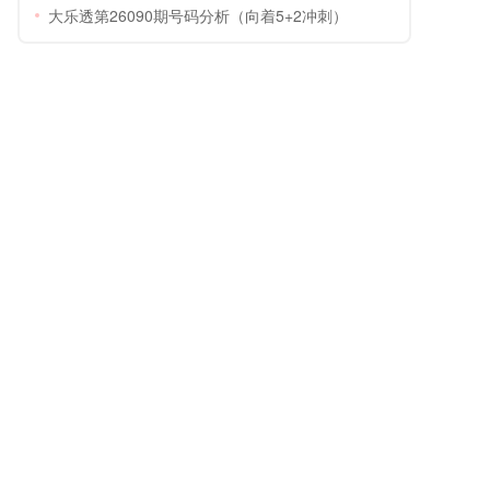
大乐透第26090期号码分析（向着5+2冲刺）