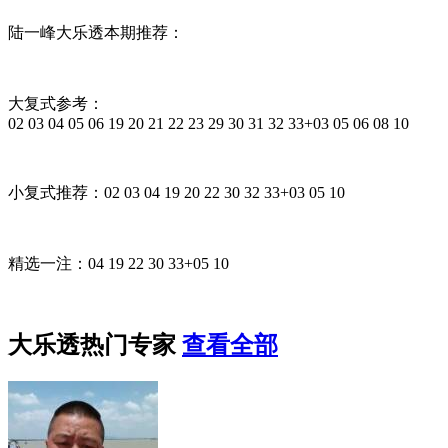
陆一峰大乐透本期推荐：
大复式参考：
02 03 04 05 06 19 20 21 22 23 29 30 31 32 33+03 05 06 08 10
小复式推荐：02 03 04 19 20 22 30 32 33+03 05 10
精选一注：04 19 22 30 33+05 10
大乐透热门专家
查看全部