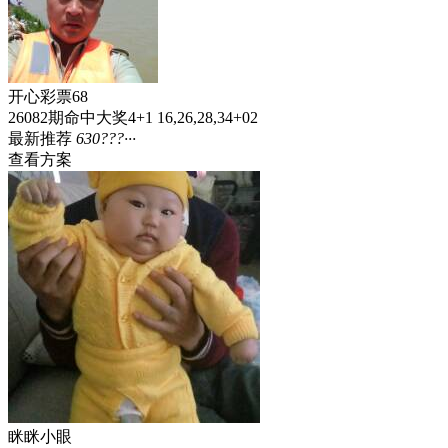
开心彩票68
26082期命中大奖4+1 16,26,28,34+02
最新推荐
6
30
?
?
?
···
查看方案
眯眯小眼