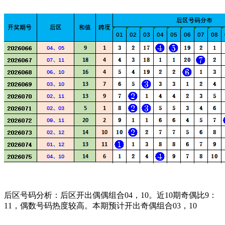
后区号码分析：后区开出偶偶组合04，10。近10期奇偶比9：
11，偶数号码热度较高。本期预计开出奇偶组合03，10