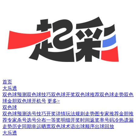
首页
大乐透
双色球预测
双色球技巧
双色球开奖
双色球推荐
双色球走势
双色
球金胆
双色球开机号
更多>
双色球
双色球预测
选号技巧
开奖详情
玩法规则
走势图
专家推荐
金胆推
荐
专家杀号
选号分布
一等奖明细
开奖时间
返奖率
号码冷热
遗漏
走势
历史同期
幸运晒票
双色球术语
出球顺序
出球回放
大乐透