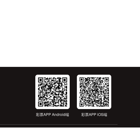
彩票APP Android端
彩票APP iOS端