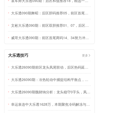
袁军师大乐透090期：后区和值推荐18，精选一码08
大乐透090期舞昭：后区胆码推荐05，前区首尾两码参考03、23
文彬大乐透090期：前区双胆推荐01、07，后区精选一码10
威哥大乐透090期：前区首尾两码14、34努力冲刺5+2
大乐透技巧
更多
大乐透26090期前区龙头凤尾联动，后区热码延续，累计擒奖569万
大乐透26090期：冷热轮动中捕捉结构平衡点，近期累计中奖超538万
大乐透26090期魏财纳分析：龙头稳守0字头，凤尾偶数补涨可期
幸运泉连中大乐透1628万，本期聚焦冷码解冻与路数轮动