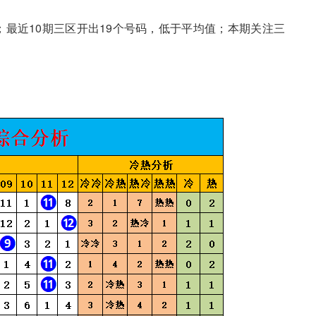
、34；最近10期三区开出19个号码，低于平均值；本期关注三