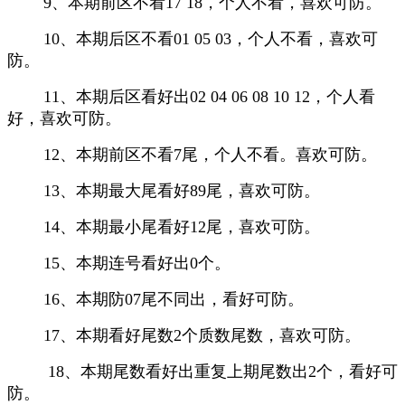
9、本期前区不看17 18，个人不看，喜欢可防。
10、本期后区不看01 05 03，个人不看，喜欢可
防。
11、本期后区看好出02 04 06 08 10 12，个人看
好，喜欢可防。
12、本期前区不看7尾，个人不看。喜欢可防。
13、本期最大尾看好89尾，喜欢可防。
14、本期最小尾看好12尾，喜欢可防。
15、本期连号看好出0个。
16、本期防07尾不同出，看好可防。
17、本期看好尾数2个质数尾数，喜欢可防。
18、本期尾数看好出重复上期尾数出2个，看好可
防。