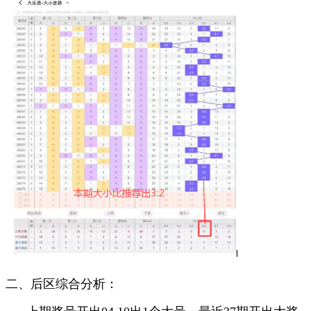
二、后区综合分析：