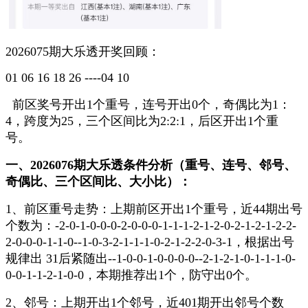
2026075期大乐透开奖回顾：
01 06 16 18 26 ----04 10
前区奖号开出1个重号，连号开出0个，奇偶比为1：
4，跨度为25，三个区间比为2:2:1，后区开出1个重
号。
一、2026076期大乐透条件分析（重号、连号、邻号、
奇偶比、三个区间比、大小比）：
1、前区重号走势：上期前区开出1个重号，近44期出号
个数为：-2-0-1-0-0-0-2-0-0-0-1-1-1-2-1-2-0-2-1-2-1-2-2-
2-0-0-0-1-1-0--1-0-3-2-1-1-1-0-2-1-2-2-0-3-1，根据出号
规律出 31后紧随出--1-0-0-1-0-0-0-0--2-1-2-1-0-1-1-1-0-
0-0-1-1-2-1-0-0，本期推荐出1个，防守出0个。
2、邻号：上期开出1个邻号，近401期开出邻号个数