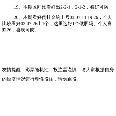
19、本期区间比看好出2-2-1，2-1-2，看好可防。
20、本期看好倒挂金钩出号03 07 13 19 26，个人
比较看好03 07 26出1个，这里选好1个做胆码。个人喜
欢26，喜欢可防。
友情提醒：彩票随机性，投注需谨慎，请大家根据自身
的经济情况进行理性投注，请勿跟投。