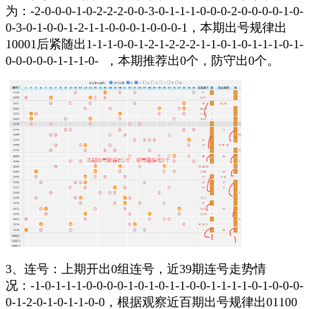
为：-2-0-0-0-1-0-2-2-2-0-0-3-0-1-1-1-0-0-0-2-0-0-0-0-1-0-
0-3-0-1-0-0-1-2-1-1-0-0-0-1-0-0-0-1，本期出号规律出
10001后紧随出1-1-1-0-0-1-2-1-2-2-2-1-1-0-1-0-1-1-1-0-1-
0-0-0-0-0-1-1-1-0-
，本期推荐出0个，防守出0个。
3、连号：上期开出0组连号，近39期连号走势情
况：-1-0-1-1-1-0-0-0-0-1-0-1-0-1-1-0-0-1-1-1-1-0-1-0-0-0-
0-1-2-0-1-0-1-1-0-0，根据观察近百期出号规律出01100