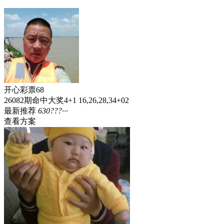
开心彩票68
26082期命中大奖4+1 16,26,28,34+02
最新推荐
6
30
?
?
?
···
查看方案