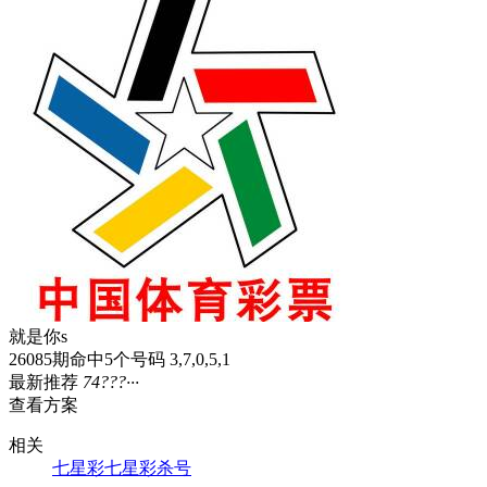
就是你s
26085期命中5个号码 3,7,0,5,1
最新推荐
7
4
?
?
?
···
查看方案
相关
七星彩
七星彩杀号