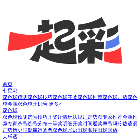
首页
七星彩
双色球预测
双色球技巧
双色球开奖
双色球推荐
双色球走势
双色
球金胆
双色球开机号
更多>
双色球
双色球预测
选号技巧
开奖详情
玩法规则
走势图
专家推荐
金胆推
荐
专家杀号
选号分布
一等奖明细
开奖时间
返奖率
号码冷热
遗漏
走势
历史同期
幸运晒票
双色球术语
出球顺序
出球回放
大乐透