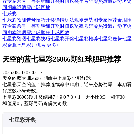
荐
专家杀号
一等奖明细
开奖时间
返奖率
号码冷热
遗漏走势
历史
同期
幸运晒票
出球回放
七乐彩
七乐彩预测
选号技巧
开奖详情
玩法规则
走势图
专家推荐
金胆推
荐
专家杀号
一等奖明细
开奖时间
返奖率
号码冷热
遗漏走势
历史
同期
幸运晒票
出球顺序
出球回放
七星彩预测
七星彩技巧
七星彩开奖
七星彩推荐
七星彩走势
七星
彩金胆
七星彩开机号
更多>
天空的蓝七星彩26066期红球胆码推荐
2026-06-10 07:02:13
天空的蓝大师26061期命中七星彩全部红球。
七星彩天空的蓝：推荐连续命中10期，近来态势劲爆，本期看
好质数小号奇数。
七星彩26065期开奖结果7 4 9 0 7 3 + 1，大小比3:3，和值30，
和值尾0，蓝球号码奇偶为奇数。