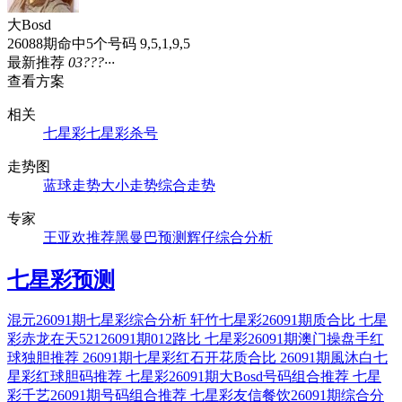
大Bosd
26088期命中5个号码 9,5,1,9,5
最新推荐
0
3
?
?
?
···
查看方案
相关
七星彩
七星彩杀号
走势图
蓝球走势
大小走势
综合走势
专家
王亚欢推荐
黑曼巴预测
辉仔综合分析
七星彩预测
混元26091期七星彩综合分析
轩竹七星彩26091期质合比
七星
彩赤龙在天52126091期012路比
七星彩26091期澳门操盘手红
球独胆推荐
26091期七星彩红石开花质合比
26091期風沐白七
星彩红球胆码推荐
七星彩26091期大Bosd号码组合推荐
七星
彩千艺26091期号码组合推荐
七星彩友信餐饮26091期综合分