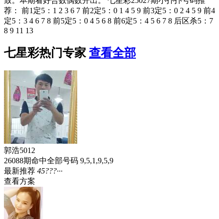
致。本期看好合数偶数开出。 七星彩25027期小扑扑号码推
荐： 前1定5：1 2 3 6 7 前2定5：0 1 4 5 9 前3定5：0 2 4 5 9 前4
定5：3 4 6 7 8 前5定5：0 4 5 6 8 前6定5：4 5 6 7 8 后区杀5：7
8 9 11 13
七星彩热门专家
查看全部
郭浩5012
26088期命中全部号码 9,5,1,9,5,9
最新推荐
4
5
?
?
?
···
查看方案