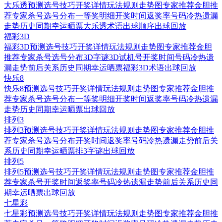
大乐透预测
选号技巧
开奖详情
玩法规则
走势图
专家推荐
金胆推
荐
专家杀号
选号分布
一等奖明细
开奖时间
返奖率
号码冷热
遗漏
走势
历史同期
幸运晒票
大乐透术语
出球顺序
出球回放
福彩3D
福彩3D预测
选号技巧
开奖详情
玩法规则
走势图
专家推荐
金胆
推荐
专家杀号
选号分布
3D字谜
3D试机号
开奖时间
号码冷热
遗
漏走势
前后关系
历史同期
幸运晒票
福彩3D术语
出球回放
快乐8
快乐8预测
选号技巧
开奖详情
玩法规则
走势图
专家推荐
金胆推
荐
专家杀号
选号分布
一等奖明细
开奖时间
返奖率
号码冷热
遗漏
走势
历史同期
幸运晒票
出球回放
排列3
排列3预测
选号技巧
开奖详情
玩法规则
走势图
专家推荐
金胆推
荐
专家杀号
选号分布
开奖时间
返奖率
号码冷热
遗漏走势
前后关
系
历史同期
幸运晒票
排3字谜
出球回放
排列5
排列5预测
选号技巧
开奖详情
玩法规则
走势图
专家推荐
金胆推
荐
专家杀号
开奖时间
返奖率
号码冷热
遗漏走势
前后关系
历史同
期
幸运晒票
出球回放
七星彩
七星彩预测
选号技巧
开奖详情
玩法规则
走势图
专家推荐
金胆推