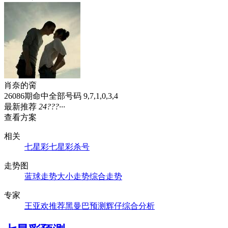
肖奈的脔
26086期命中全部号码 9,7,1,0,3,4
最新推荐
2
4
?
?
?
···
查看方案
相关
七星彩
七星彩杀号
走势图
蓝球走势
大小走势
综合走势
专家
王亚欢推荐
黑曼巴预测
辉仔综合分析