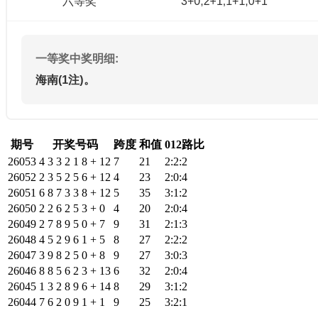
期号
开奖号码
跨度
和值
012路比
26053
4 3 3 2 1 8 + 12
7
21
2:2:2
26052
2 3 5 2 5 6 + 12
4
23
2:0:4
26051
6 8 7 3 3 8 + 12
5
35
3:1:2
26050
2 2 6 2 5 3 + 0
4
20
2:0:4
26049
2 7 8 9 5 0 + 7
9
31
2:1:3
26048
4 5 2 9 6 1 + 5
8
27
2:2:2
26047
3 9 8 2 5 0 + 8
9
27
3:0:3
26046
8 8 5 6 2 3 + 13
6
32
2:0:4
26045
1 3 2 8 9 6 + 14
8
29
3:1:2
26044
7 6 2 0 9 1 + 1
9
25
3:2:1