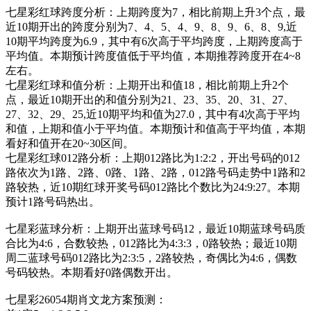
七星彩红球跨度分析：上期跨度为7，相比前期上升3个点，最
近10期开出的跨度分别为7、4、5、4、9、8、9、6、8、9,近
10期平均跨度为6.9，其中有6次高于平均跨度，上期跨度高于
平均值。本期预计跨度值低于平均值，本期推荐跨度开在4~8
左右。
七星彩红球和值分析：上期开出和值18，相比前期上升2个
点，最近10期开出的和值分别为21、23、35、20、31、27、
27、32、29、25,近10期平均和值为27.0，其中有4次高于平均
和值，上期和值小于平均值。本期预计和值高于平均值，本期
看好和值开在20~30区间。
七星彩红球012路分析：上期012路比为1:2:2，开出号码的012
路依次为1路、2路、0路、1路、2路，012路号码走势中1路和2
路较热，近10期红球开奖号码012路比个数比为24:9:27。本期
预计1路号码热出。
七星彩蓝球分析：上期开出蓝球号码12，最近10期蓝球号码质
合比为4:6，合数较热，012路比为4:3:3，0路较热；最近10期
周二蓝球号码012路比为2:3:5，2路较热，奇偶比为4:6，偶数
号码较热。本期看好0路偶数开出。
七星彩26054期肖文龙方案预测：