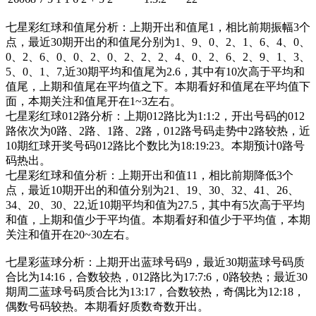
七星彩红球和值尾分析：上期开出和值尾1，相比前期振幅3个
点，最近30期开出的和值尾分别为1、9、0、2、1、6、4、0、
0、2、6、0、0、2、0、2、2、2、4、0、2、6、2、9、1、3、
5、0、1、7,近30期平均和值尾为2.6，其中有10次高于平均和
值尾，上期和值尾在平均值之下。本期看好和值尾在平均值下
面，本期关注和值尾开在1~3左右。
七星彩红球012路分析：上期012路比为1:1:2，开出号码的012
路依次为0路、2路、1路、2路，012路号码走势中2路较热，近
10期红球开奖号码012路比个数比为18:19:23。本期预计0路号
码热出。
七星彩红球和值分析：上期开出和值11，相比前期降低3个
点，最近10期开出的和值分别为21、19、30、32、41、26、
34、20、30、22,近10期平均和值为27.5，其中有5次高于平均
和值，上期和值少于平均值。本期看好和值少于平均值，本期
关注和值开在20~30左右。
七星彩蓝球分析：上期开出蓝球号码9，最近30期蓝球号码质
合比为14:16，合数较热，012路比为17:7:6，0路较热；最近30
期周二蓝球号码质合比为13:17，合数较热，奇偶比为12:18，
偶数号码较热。本期看好质数奇数开出。