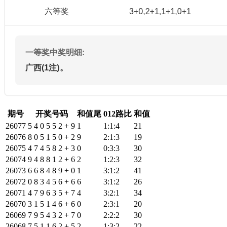
期号
开奖号码
和值尾
012路比
和值
26077
5 4 0 5 5 2 + 9
1
1:1:4
21
26076
8 0 5 1 5 0 + 2
9
2:1:3
19
26075
4 7 4 5 8 2 + 3
0
0:3:3
30
26074
9 4 8 8 1 2 + 6
2
1:2:3
32
26073
6 6 8 4 8 9 + 0
1
3:1:2
41
26072
0 8 3 4 5 6 + 6
6
3:1:2
26
26071
4 7 9 6 3 5 + 7
4
3:2:1
34
26070
3 1 5 1 4 6 + 6
0
2:3:1
20
26069
7 9 5 4 3 2 + 7
0
2:2:2
30
26068
7 5 1 1 6 2 + 5
2
1:3:2
22