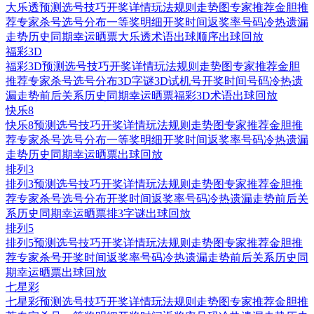
大乐透预测
选号技巧
开奖详情
玩法规则
走势图
专家推荐
金胆推
荐
专家杀号
选号分布
一等奖明细
开奖时间
返奖率
号码冷热
遗漏
走势
历史同期
幸运晒票
大乐透术语
出球顺序
出球回放
福彩3D
福彩3D预测
选号技巧
开奖详情
玩法规则
走势图
专家推荐
金胆
推荐
专家杀号
选号分布
3D字谜
3D试机号
开奖时间
号码冷热
遗
漏走势
前后关系
历史同期
幸运晒票
福彩3D术语
出球回放
快乐8
快乐8预测
选号技巧
开奖详情
玩法规则
走势图
专家推荐
金胆推
荐
专家杀号
选号分布
一等奖明细
开奖时间
返奖率
号码冷热
遗漏
走势
历史同期
幸运晒票
出球回放
排列3
排列3预测
选号技巧
开奖详情
玩法规则
走势图
专家推荐
金胆推
荐
专家杀号
选号分布
开奖时间
返奖率
号码冷热
遗漏走势
前后关
系
历史同期
幸运晒票
排3字谜
出球回放
排列5
排列5预测
选号技巧
开奖详情
玩法规则
走势图
专家推荐
金胆推
荐
专家杀号
开奖时间
返奖率
号码冷热
遗漏走势
前后关系
历史同
期
幸运晒票
出球回放
七星彩
七星彩预测
选号技巧
开奖详情
玩法规则
走势图
专家推荐
金胆推