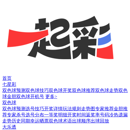
首页
七星彩
双色球预测
双色球技巧
双色球开奖
双色球推荐
双色球走势
双色
球金胆
双色球开机号
更多>
双色球
双色球预测
选号技巧
开奖详情
玩法规则
走势图
专家推荐
金胆推
荐
专家杀号
选号分布
一等奖明细
开奖时间
返奖率
号码冷热
遗漏
走势
历史同期
幸运晒票
双色球术语
出球顺序
出球回放
大乐透