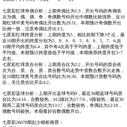
七星彩红球奇偶分析：上期奇偶比为1:3，开出号码的奇偶依
次为偶、偶、偶、奇，奇偶数号码开出中偶数比较强势，近10
期红球中奖号码奇偶比开出数为29:31。本期预计奇偶数开出
比例一致，注意奇偶比开出3:3。
七星彩红球跨度分析：上期跨度为5，相比前期下降3个点，最
近10期开出的跨度分别为5、8、6、8、5、8、6、5、7、6,近
10期平均跨度为6.4，其中有4次高于平均跨度，上期跨度低于
平均值。本期预计跨度值低于平均值，本期推荐跨度开在3~7
左右。
七星彩红球质合分析：上期质合比为2:2，开出号码的质合依
次为合、质、合、质，质合数号码走势中质数合数开出走衡，
近10期红球奖号质合比号码比为30:30。本期预计质数号码热
出，关注质合比开出4:2。
七星彩蓝球分析：上期开出蓝球号码9，最近30期蓝球号码质
合比为14:16，合数较热，012路比为17:7:6，0路较热；最近30
期周二蓝球号码质合比为13:17，合数较热，奇偶比为12:18，
偶数号码较热。本期看好合数偶数开出。
七星彩26078期彭少精析推荐：