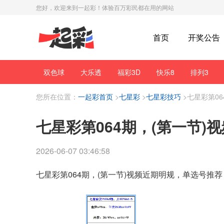
您好，欢迎来到一起彩！体验百万彩民都在用的网站
首页
开奖公告
双色球
大乐透
福彩3D
快乐8
排列3
您所在位置：
一起彩首页
>
七星彩
>
七星彩技巧
>
七星彩第0
七星彩第064期，(第一节
2026-06-07 03:46:58
七星彩第064期，(第一节)视频近期明规，单选号推荐