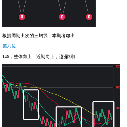
根据周期出次的三均线，
本期考虑出
第六位
146，
整体向上，近期向
上
，遗漏3期，