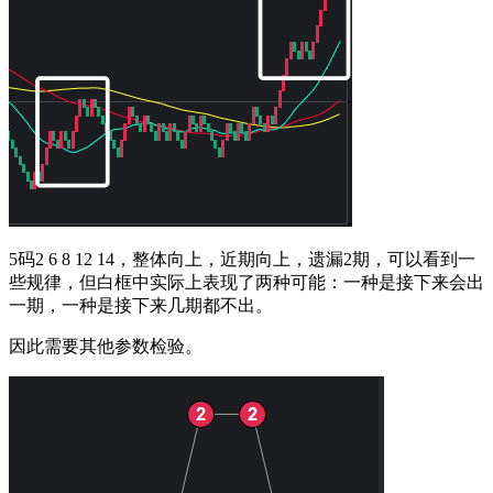
5码2 6 8 12 14，
整体向上，近期向
上
，遗漏2期
，可以看到一
些规律，但白框中实际上表现了两种可能：一种是接下来会出
一期，一种是接下来几期都不出。
因此需要其他参数检验。