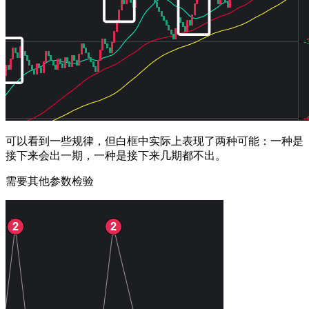
可以看到一些规律，
但白框中实际上表现了两种可能：一种是
接下来会出一期，一种是接下来几期都不出。
需要其他参数检验