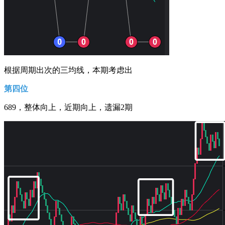
根据周期出次的三均线，
本期考虑出
第四位
689，
整体向上，近期向
上
，遗漏2期