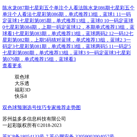
陈水龙087期七星彩五个单注个人看法
陈水龙086期七星彩五个
单注个人看法
七星彩第086期，单式推荐13组，蓝球1 11一码
定蓝球1
七星彩第085期，单式推荐13组，蓝球0 10一码定蓝球
0
七星彩第084期，上期一码定蓝球12，本期单式推荐13组，蓝
球看1
七星彩第083期，单式推荐13组，蓝球两码2 12一码12
七
星彩第082期，上期5码猜对蓝球，单式推荐13组，蓝球2 3一
码定3
七星彩第081期，单式推荐13组，蓝球两码5 11一码定5
七星彩第080期，单式推荐13组，蓝球3 9一码定蓝球3
七星彩
第079期，单式推荐15组，蓝球看3
查看更多
双色球
大乐透
福彩3D
快乐8
双色球预测
选号技巧
专家推荐
走势图
苏州益多多信息科技有限公司
一起彩版权所有©2018-2023
苏ICP备18054133号-7
苏公网安备 32059002004057号