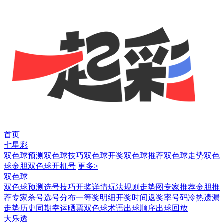
首页
七星彩
双色球预测
双色球技巧
双色球开奖
双色球推荐
双色球走势
双色
球金胆
双色球开机号
更多>
双色球
双色球预测
选号技巧
开奖详情
玩法规则
走势图
专家推荐
金胆推
荐
专家杀号
选号分布
一等奖明细
开奖时间
返奖率
号码冷热
遗漏
走势
历史同期
幸运晒票
双色球术语
出球顺序
出球回放
大乐透