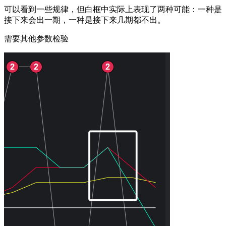
可以看到一些规律，
但白框中实际上表现了两种可能：一种是
接下来会出一期，一种是接下来几期都不出。
需要其他参数检验