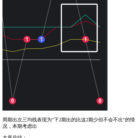
周期出次三均线表现为“下2期出的比这2期少但不会不出“的情
况，本期考虑出
大底总结：