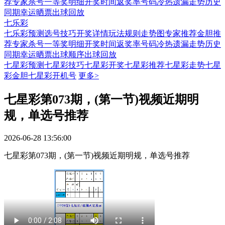
荐
专家杀号
一等奖明细
开奖时间
返奖率
号码冷热
遗漏走势
历史
同期
幸运晒票
出球回放
七乐彩
七乐彩预测
选号技巧
开奖详情
玩法规则
走势图
专家推荐
金胆推
荐
专家杀号
一等奖明细
开奖时间
返奖率
号码冷热
遗漏走势
历史
同期
幸运晒票
出球顺序
出球回放
七星彩预测
七星彩技巧
七星彩开奖
七星彩推荐
七星彩走势
七星
彩金胆
七星彩开机号
更多>
七星彩第073期，(第一节)视频近期明
规，单选号推荐
2026-06-28 13:56:00
七星彩第073期，(第一节)视频近期明规，单选号推荐