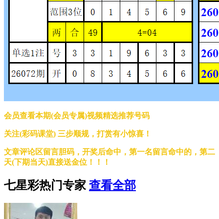
会员查看本期(会员专属)视频精选推荐号码
关注(彩码课堂) 三步顺规，打赏有小惊喜！
文章评论区留言胆码，开奖后命中，第一名留言命中的，第二
天(下期当天)直接送金位！！！
七星彩热门专家
查看全部