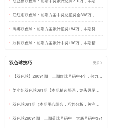
胡亚楠双色球：前期中奖累计总擒210万，本期分析数据搏大奖
江红雨双色球：前期方案中奖总揽奖金398万，本期精选追大奖
冯娜双色球：前期方案累计揽奖184万，本期努力冲一等奖
刘栋双色球：前期方案累计中奖196万，本期精选再战大奖
双色球技巧
更多
【双色球】26091期：上期红球号码中4个，努力突破6+1
姜小姐双色球091期【本期精选胆码，龙头凤尾，单注，冲击大奖】
双色球091期（本期用心组合，巧妙分析，关注尾数023，不要错过，更上一层楼）
双色球26091期：上期蓝球号码中，大底号码中3+1