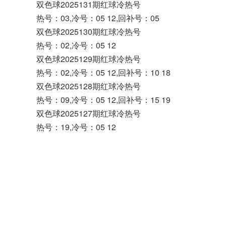
双色球2025131期红球冷热号
热号：03,冷号：05 12,回补号：05
双色球2025130期红球冷热号
热号：02,冷号：05 12
双色球2025129期红球冷热号
热号：02,冷号：05 12,回补号：10 18
双色球2025128期红球冷热号
热号：09,冷号：05 12,回补号：15 19
双色球2025127期红球冷热号
热号：19,冷号：05 12