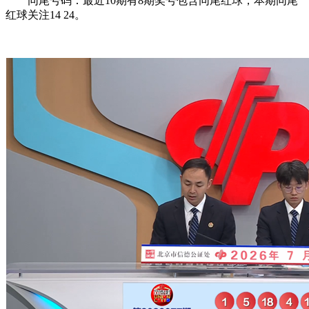
同尾号码：最近10期有8期奖号包含同尾红球，本期同尾
红球关注14 24。