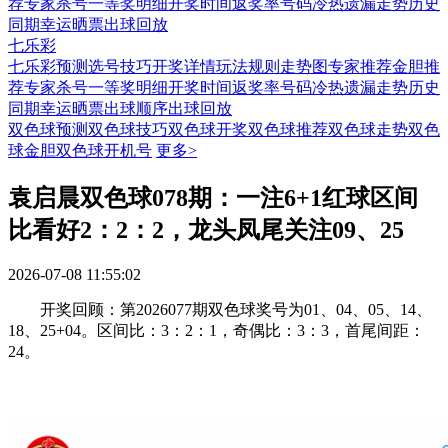
荐
专家杀号
一等奖明细
开奖时间
返奖率
号码冷热
遗漏走势
历史
同期
幸运晒票
出球回放
七乐彩
七乐彩预测
选号技巧
开奖详情
玩法规则
走势图
专家推荐
金胆推
荐
专家杀号
一等奖明细
开奖时间
返奖率
号码冷热
遗漏走势
历史
同期
幸运晒票
出球顺序
出球回放
双色球预测
双色球技巧
双色球开奖
双色球推荐
双色球走势
双色
球金胆
双色球开机号
更多>
袁启晨双色球078期：一注6+1红球区间
比看好2：2：2，龙头凤尾关注09、25
2026-07-08 11:55:02
开奖回顾：第2026077期双色球奖号为01、04、05、14、
18、25+04。区间比：3：2：1，奇偶比：3：3，首尾间距：
24。