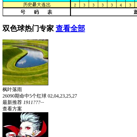
双色球热门专家
查看全部
枫叶落雨
26090期命中5个红球 02,04,23,25,27
最新推荐
19
11
?
?
?
···
查看方案