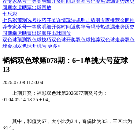
荐
专家杀号
一等奖明细
开奖时间
返奖率
号码冷热
遗漏走势
历史
同期
幸运晒票
出球回放
七乐彩
七乐彩预测
选号技巧
开奖详情
玩法规则
走势图
专家推荐
金胆推
荐
专家杀号
一等奖明细
开奖时间
返奖率
号码冷热
遗漏走势
历史
同期
幸运晒票
出球顺序
出球回放
双色球预测
双色球技巧
双色球开奖
双色球推荐
双色球走势
双色
球金胆
双色球开机号
更多>
韬韬双色球第078期：6+1单挑大号蓝球
13
2026-07-08 11:50:04
上期开奖：福彩双色球第2026077期奖号为：
01 04 05 14 18 25 + 04。
其中，和值为67，大小比为2:4，奇偶比为3:3，三区比为
3:2:1。