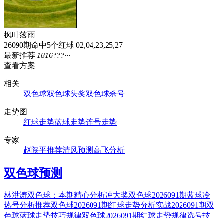
枫叶落雨
26090期命中5个红球 02,04,23,25,27
最新推荐
18
16
?
?
?
···
查看方案
相关
双色球
双色球头奖
双色球杀号
走势图
红球走势
蓝球走势
连号走势
专家
赵陕平推荐
清风预测
高飞分析
双色球预测
林洪涛双色球：本期精心分析冲大奖
双色球2026091期蓝球冷
热号分析推荐
双色球2026091期红球走势分析实战
2026091期双
色球蓝球走势技巧规律
双色球2026091期红球走势规律选号技