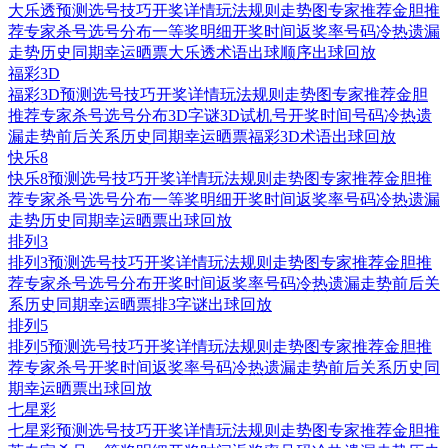
大乐透预测
选号技巧
开奖详情
玩法规则
走势图
专家推荐
金胆推
荐
专家杀号
选号分布
一等奖明细
开奖时间
返奖率
号码冷热
遗漏
走势
历史同期
幸运晒票
大乐透术语
出球顺序
出球回放
福彩3D
福彩3D预测
选号技巧
开奖详情
玩法规则
走势图
专家推荐
金胆
推荐
专家杀号
选号分布
3D字谜
3D试机号
开奖时间
号码冷热
遗
漏走势
前后关系
历史同期
幸运晒票
福彩3D术语
出球回放
快乐8
快乐8预测
选号技巧
开奖详情
玩法规则
走势图
专家推荐
金胆推
荐
专家杀号
选号分布
一等奖明细
开奖时间
返奖率
号码冷热
遗漏
走势
历史同期
幸运晒票
出球回放
排列3
排列3预测
选号技巧
开奖详情
玩法规则
走势图
专家推荐
金胆推
荐
专家杀号
选号分布
开奖时间
返奖率
号码冷热
遗漏走势
前后关
系
历史同期
幸运晒票
排3字谜
出球回放
排列5
排列5预测
选号技巧
开奖详情
玩法规则
走势图
专家推荐
金胆推
荐
专家杀号
开奖时间
返奖率
号码冷热
遗漏走势
前后关系
历史同
期
幸运晒票
出球回放
七星彩
七星彩预测
选号技巧
开奖详情
玩法规则
走势图
专家推荐
金胆推