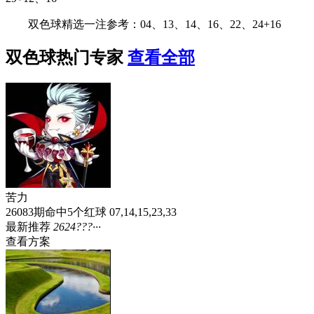
双色球精选一注参考：04、13、14、16、22、24+16
双色球热门专家
查看全部
苦力
26083期命中5个红球 07,14,15,23,33
最新推荐
26
24
?
?
?
···
查看方案