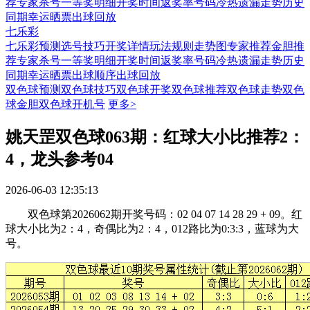
荐
专家杀号
一等奖明细
开奖时间
返奖率
号码冷热
遗漏走势
历史
同期
幸运晒票
出球回放
七乐彩
七乐彩预测
选号技巧
开奖详情
玩法规则
走势图
专家推荐
金胆推
荐
专家杀号
一等奖明细
开奖时间
返奖率
号码冷热
遗漏走势
历史
同期
幸运晒票
出球顺序
出球回放
双色球预测
双色球技巧
双色球开奖
双色球推荐
双色球走势
双色
球金胆
双色球开机号
更多>
姚天罡双色球063期：红球大小比推荐2：
4，龙头参考04
2026-06-03 12:35:13
双色球第2026062期开奖号码：02 04 07 14 28 29 + 09。红
球大小比为2：4，奇偶比为2：4，012路比为0:3:3，蓝球为大
号。