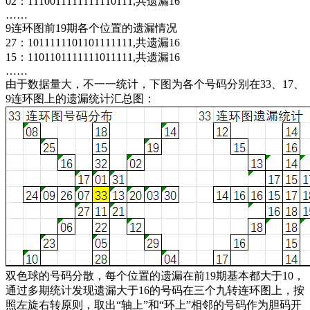
02：1110011111111110111,共遗漏16
……
9连环图前19期各个位置的遗漏情况
27：1011111101101111111,共遗漏16
15：1101101111111011111,共遗漏16
……
由于数据量大，不一一统计，下图为各个号码分别在33、17、
9连环图上的遗漏统计汇总图：
双色球的号码分散，每个位置的遗漏在前19期基本都大于10，
通过多期统计发现遗漏大于16的号码在三个九转连环图上，按
照左旋右转原则，取出“轴上”和“环上”相邻的号码作为胆码开