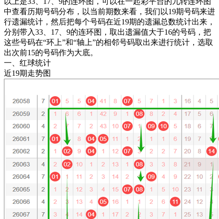
以上是33、17、9的连环图，可以在一起彩平台的九转连环图
中查看历期号码分布，以当前期数来看，我们以19期号码来进
行遗漏统计，然后把每个号码在近19期的遗漏总数统计出来，
分别带入33、17、9的连环图，取出遗漏值大于16的号码，把
这些号码在“环上”和“轴上”的相邻号码取出来进行统计，选取
出次前15的号码作为大底。
一、红球统计
近19期走势图