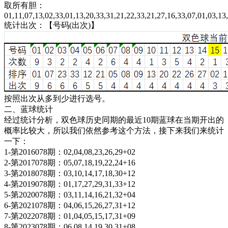
取所有胆：
01,11,07,13,02,33,01,13,20,33,31,21,22,33,21,27,16,33,07,01,03,13
统计出次：【号码(出次)】
按照出次从多到少进行选号。
二、蓝球统计
经过统计分析，双色球历史同期的最近10期蓝球在当期开出的
概率比较大，所以我们依然参考这个方法，接下来我们来统计
一下：
1-第2016078期：02,04,08,23,26,29+02
2-第2017078期：05,07,18,19,22,24+16
3-第2018078期：03,10,14,17,18,30+12
4-第2019078期：01,17,27,29,31,33+12
5-第2020078期：03,11,14,16,21,32+04
6-第2021078期：04,06,15,26,27,31+12
7-第2022078期：01,04,05,15,17,31+09
8-第2023078期：06,08,14,19,30,31+08