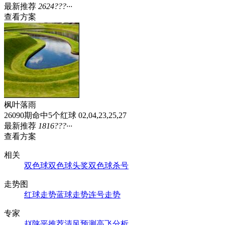
最新推荐
26
24
?
?
?
···
查看方案
枫叶落雨
26090期命中5个红球 02,04,23,25,27
最新推荐
18
16
?
?
?
···
查看方案
相关
双色球
双色球头奖
双色球杀号
走势图
红球走势
蓝球走势
连号走势
专家
赵陕平推荐
清风预测
高飞分析