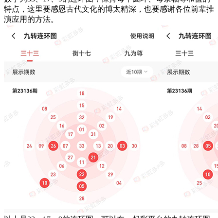
特点，这里要感恩古代文化的博太精深，也要感谢各位前辈推
演应用的方法。