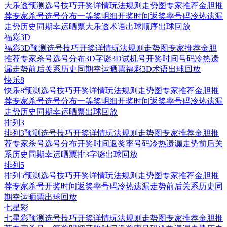
大乐透预测
选号技巧
开奖详情
玩法规则
走势图
专家推荐
金胆推
荐
专家杀号
选号分布
一等奖明细
开奖时间
返奖率
号码冷热
遗漏
走势
历史同期
幸运晒票
大乐透术语
出球顺序
出球回放
福彩3D
福彩3D预测
选号技巧
开奖详情
玩法规则
走势图
专家推荐
金胆
推荐
专家杀号
选号分布
3D字谜
3D试机号
开奖时间
号码冷热
遗
漏走势
前后关系
历史同期
幸运晒票
福彩3D术语
出球回放
快乐8
快乐8预测
选号技巧
开奖详情
玩法规则
走势图
专家推荐
金胆推
荐
专家杀号
选号分布
一等奖明细
开奖时间
返奖率
号码冷热
遗漏
走势
历史同期
幸运晒票
出球回放
排列3
排列3预测
选号技巧
开奖详情
玩法规则
走势图
专家推荐
金胆推
荐
专家杀号
选号分布
开奖时间
返奖率
号码冷热
遗漏走势
前后关
系
历史同期
幸运晒票
排3字谜
出球回放
排列5
排列5预测
选号技巧
开奖详情
玩法规则
走势图
专家推荐
金胆推
荐
专家杀号
开奖时间
返奖率
号码冷热
遗漏走势
前后关系
历史同
期
幸运晒票
出球回放
七星彩
七星彩预测
选号技巧
开奖详情
玩法规则
走势图
专家推荐
金胆推