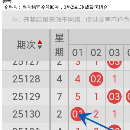
参考。
冷热号：热号稳守冷号回补，3热2温1冷成最优组合