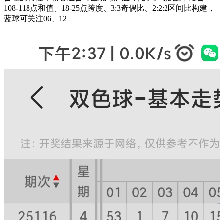
108-118点和值、18-25点跨度、3:3奇偶比、2:2:2区间比构建，
蓝球可关注06、12