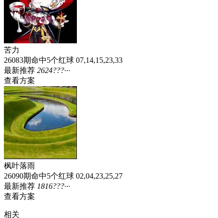
苦力
26083期命中5个红球 07,14,15,23,33
最新推荐
26
24
?
?
?
···
查看方案
枫叶落雨
26090期命中5个红球 02,04,23,25,27
最新推荐
18
16
?
?
?
···
查看方案
相关