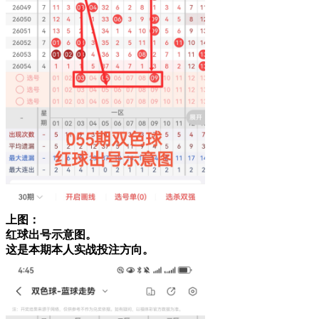
上图：
红球出号示意图。
这是本期本人实战投注方向。