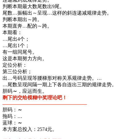
判断本期最大数尾数出9尾。
尾数…振幅出～呈现…这样的斜连递减规律走势。
判断本期出～跨。
本期直奔…配的～跨。
本期看：
…尾出4个；
…尾出1个；
有一组同尾号。
这是本期努力方向。
定位分析：
第三位分析；
出…号码呈现等腰梯形对称关系规律走势。…
…尾数呈现间隔一期上下各自连出三期的规律走势。
胆码
～
，应运而生。
剩下的交给模糊中奖理论吧！
—————————————————
胆码：
～
拖码：…
蓝球：
～
本方案总投入：2574元。