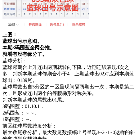
上图：
蓝球出号示意图。
本期3码围蓝全网公推。
就看有没有缘分了。
蓝球分析：
蓝球邻期合上升连出两期就转向下降，近期连续表现4次之
多。判断本期蓝球邻期合小于4，上期蓝球出02对应到本期蓝
球出：0189尾。
蓝球尾数出自5分区的一区呈现间隔两期出一次，本期是第二
次，且形成连出两个的等腰梯形对称关系。
判断本期蓝球的尾数出01尾。
3码围蓝：01.10.11.
2码围蓝：～～.
1码围蓝：～.
前区红球尾数跨度分析：
最大数尾数分析，最大数尾数振幅出号呈现3~2~1~0这样的斜
连递减到底规律走势。