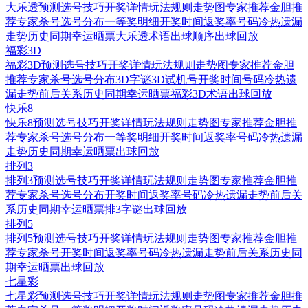
大乐透预测
选号技巧
开奖详情
玩法规则
走势图
专家推荐
金胆推
荐
专家杀号
选号分布
一等奖明细
开奖时间
返奖率
号码冷热
遗漏
走势
历史同期
幸运晒票
大乐透术语
出球顺序
出球回放
福彩3D
福彩3D预测
选号技巧
开奖详情
玩法规则
走势图
专家推荐
金胆
推荐
专家杀号
选号分布
3D字谜
3D试机号
开奖时间
号码冷热
遗
漏走势
前后关系
历史同期
幸运晒票
福彩3D术语
出球回放
快乐8
快乐8预测
选号技巧
开奖详情
玩法规则
走势图
专家推荐
金胆推
荐
专家杀号
选号分布
一等奖明细
开奖时间
返奖率
号码冷热
遗漏
走势
历史同期
幸运晒票
出球回放
排列3
排列3预测
选号技巧
开奖详情
玩法规则
走势图
专家推荐
金胆推
荐
专家杀号
选号分布
开奖时间
返奖率
号码冷热
遗漏走势
前后关
系
历史同期
幸运晒票
排3字谜
出球回放
排列5
排列5预测
选号技巧
开奖详情
玩法规则
走势图
专家推荐
金胆推
荐
专家杀号
开奖时间
返奖率
号码冷热
遗漏走势
前后关系
历史同
期
幸运晒票
出球回放
七星彩
七星彩预测
选号技巧
开奖详情
玩法规则
走势图
专家推荐
金胆推