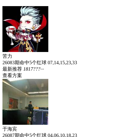
苦力
26083期命中5个红球 07,14,15,23,33
最新推荐
18
17
?
?
?
···
查看方案
于海宾
26087期命中5个红球 04,06,10,18,23