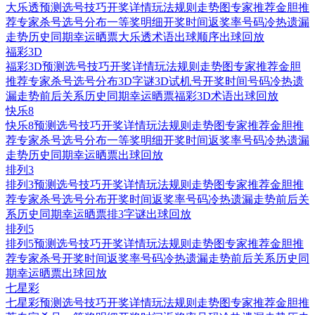
大乐透预测
选号技巧
开奖详情
玩法规则
走势图
专家推荐
金胆推
荐
专家杀号
选号分布
一等奖明细
开奖时间
返奖率
号码冷热
遗漏
走势
历史同期
幸运晒票
大乐透术语
出球顺序
出球回放
福彩3D
福彩3D预测
选号技巧
开奖详情
玩法规则
走势图
专家推荐
金胆
推荐
专家杀号
选号分布
3D字谜
3D试机号
开奖时间
号码冷热
遗
漏走势
前后关系
历史同期
幸运晒票
福彩3D术语
出球回放
快乐8
快乐8预测
选号技巧
开奖详情
玩法规则
走势图
专家推荐
金胆推
荐
专家杀号
选号分布
一等奖明细
开奖时间
返奖率
号码冷热
遗漏
走势
历史同期
幸运晒票
出球回放
排列3
排列3预测
选号技巧
开奖详情
玩法规则
走势图
专家推荐
金胆推
荐
专家杀号
选号分布
开奖时间
返奖率
号码冷热
遗漏走势
前后关
系
历史同期
幸运晒票
排3字谜
出球回放
排列5
排列5预测
选号技巧
开奖详情
玩法规则
走势图
专家推荐
金胆推
荐
专家杀号
开奖时间
返奖率
号码冷热
遗漏走势
前后关系
历史同
期
幸运晒票
出球回放
七星彩
七星彩预测
选号技巧
开奖详情
玩法规则
走势图
专家推荐
金胆推