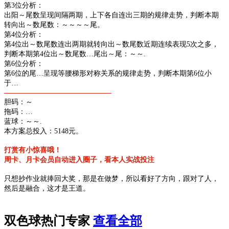
第3位分析：
出阳～尾数呈现间隔两期，上下各自连出三期的规律走势，判断本期
转向出～数尾数：～～～～尾。
第4位分析：
第4位出～数尾数连出两期就转向出～数尾数近期连续表现5次之多，
判断本期第4位出～数尾数…尾出～尾：～～.
第6位分析：
第6位的尾…呈现等腰梯形对称关系的规律走势，判断本期第6位小
于…
———————————————
胆码：～
拖码：…
蓝球：～～.
本方案总投入：5148元。
打赏有小惊喜哦！
周卡、月卡会员自动进入圈子，看本人实战投注
只想抄作业就捧回大奖，那是在做梦，所以看好了方向，跟对了人，
然后是融合，这才是王道。
双色球热门专家
查看全部