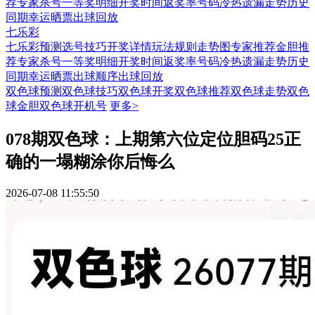
荐
专家杀号
一等奖明细
开奖时间
返奖率
号码冷热
遗漏走势
历史
同期
幸运晒票
出球回放
七乐彩
七乐彩预测
选号技巧
开奖详情
玩法规则
走势图
专家推荐
金胆推
荐
专家杀号
一等奖明细
开奖时间
返奖率
号码冷热
遗漏走势
历史
同期
幸运晒票
出球顺序
出球回放
双色球预测
双色球技巧
双色球开奖
双色球推荐
双色球走势
双色
球金胆
双色球开机号
更多>
078期双色球：上期第六位定位胆码25正
确的一塌糊涂你后悔么
2026-07-08 11:55:50