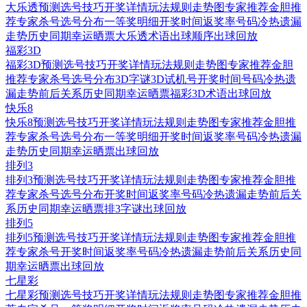
大乐透预测
选号技巧
开奖详情
玩法规则
走势图
专家推荐
金胆推
荐
专家杀号
选号分布
一等奖明细
开奖时间
返奖率
号码冷热
遗漏
走势
历史同期
幸运晒票
大乐透术语
出球顺序
出球回放
福彩3D
福彩3D预测
选号技巧
开奖详情
玩法规则
走势图
专家推荐
金胆
推荐
专家杀号
选号分布
3D字谜
3D试机号
开奖时间
号码冷热
遗
漏走势
前后关系
历史同期
幸运晒票
福彩3D术语
出球回放
快乐8
快乐8预测
选号技巧
开奖详情
玩法规则
走势图
专家推荐
金胆推
荐
专家杀号
选号分布
一等奖明细
开奖时间
返奖率
号码冷热
遗漏
走势
历史同期
幸运晒票
出球回放
排列3
排列3预测
选号技巧
开奖详情
玩法规则
走势图
专家推荐
金胆推
荐
专家杀号
选号分布
开奖时间
返奖率
号码冷热
遗漏走势
前后关
系
历史同期
幸运晒票
排3字谜
出球回放
排列5
排列5预测
选号技巧
开奖详情
玩法规则
走势图
专家推荐
金胆推
荐
专家杀号
开奖时间
返奖率
号码冷热
遗漏走势
前后关系
历史同
期
幸运晒票
出球回放
七星彩
七星彩预测
选号技巧
开奖详情
玩法规则
走势图
专家推荐
金胆推