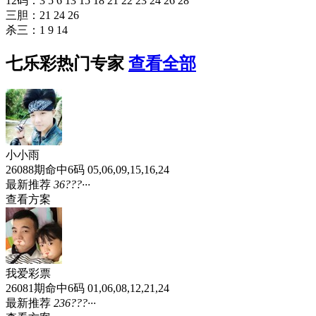
12码：3 5 6 13 15 18 21 22 23 24 26 28
三胆：21 24 26
杀三：1 9 14
七乐彩热门专家
查看全部
小小雨
26088期命中6码 05,06,09,15,16,24
最新推荐
3
6
?
?
?
···
查看方案
我爱彩票
26081期命中6码 01,06,08,12,21,24
最新推荐
23
6
?
?
?
···