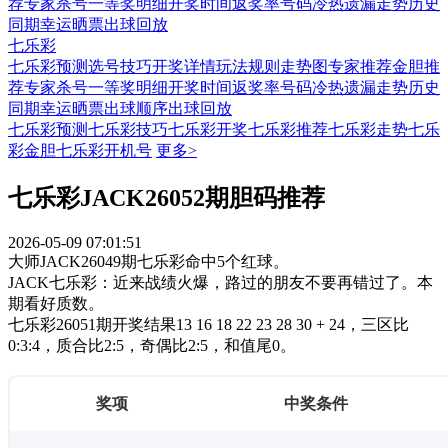
荐
专家杀号
一等奖明细
开奖时间
返奖率
号码冷热
遗漏走势
历史
同期
幸运晒票
出球回放
七乐彩
七乐彩预测
选号技巧
开奖详情
玩法规则
走势图
专家推荐
金胆推
荐
专家杀号
一等奖明细
开奖时间
返奖率
号码冷热
遗漏走势
历史
同期
幸运晒票
出球顺序
出球回放
七乐彩预测
七乐彩技巧
七乐彩开奖
七乐彩推荐
七乐彩走势
七乐
彩金胆
七乐彩开机号
更多>
七乐彩JACK26052期胆码推荐
2026-05-09 07:01:51
大师JACK26049期七乐彩命中5个红球。
JACK七乐彩：近来战绩火爆，路过的朋友不要再错过了。本
期看好质数。
七乐彩26051期开奖结果13 16 18 22 23 28 30 + 24，三区比
0:3:4，质合比2:5，奇偶比2:5，和值尾0。