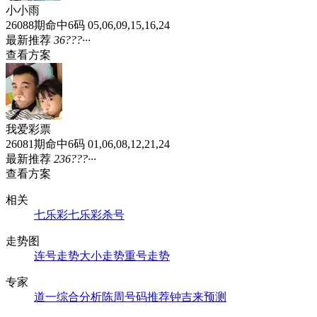
小小雨
26088期命中6码 05,06,09,15,16,24
最新推荐
3
6
?
?
?
···
查看方案
我爱彩票
26081期命中6码 01,06,08,12,21,24
最新推荐
23
6
?
?
?
···
查看方案
相关
七乐彩
七乐彩杀号
走势图
连号走势
大小走势
重号走势
专家
道一综合分析
陈周号码推荐
钟吉来预测