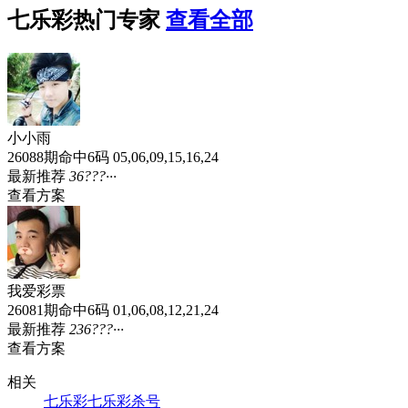
七乐彩热门专家
查看全部
小小雨
26088期命中6码 05,06,09,15,16,24
最新推荐
3
6
?
?
?
···
查看方案
我爱彩票
26081期命中6码 01,06,08,12,21,24
最新推荐
23
6
?
?
?
···
查看方案
相关
七乐彩
七乐彩杀号