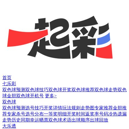
首页
七乐彩
双色球预测
双色球技巧
双色球开奖
双色球推荐
双色球走势
双色
球金胆
双色球开机号
更多>
双色球
双色球预测
选号技巧
开奖详情
玩法规则
走势图
专家推荐
金胆推
荐
专家杀号
选号分布
一等奖明细
开奖时间
返奖率
号码冷热
遗漏
走势
历史同期
幸运晒票
双色球术语
出球顺序
出球回放
大乐透