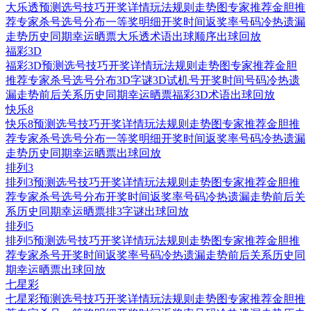
大乐透预测
选号技巧
开奖详情
玩法规则
走势图
专家推荐
金胆推
荐
专家杀号
选号分布
一等奖明细
开奖时间
返奖率
号码冷热
遗漏
走势
历史同期
幸运晒票
大乐透术语
出球顺序
出球回放
福彩3D
福彩3D预测
选号技巧
开奖详情
玩法规则
走势图
专家推荐
金胆
推荐
专家杀号
选号分布
3D字谜
3D试机号
开奖时间
号码冷热
遗
漏走势
前后关系
历史同期
幸运晒票
福彩3D术语
出球回放
快乐8
快乐8预测
选号技巧
开奖详情
玩法规则
走势图
专家推荐
金胆推
荐
专家杀号
选号分布
一等奖明细
开奖时间
返奖率
号码冷热
遗漏
走势
历史同期
幸运晒票
出球回放
排列3
排列3预测
选号技巧
开奖详情
玩法规则
走势图
专家推荐
金胆推
荐
专家杀号
选号分布
开奖时间
返奖率
号码冷热
遗漏走势
前后关
系
历史同期
幸运晒票
排3字谜
出球回放
排列5
排列5预测
选号技巧
开奖详情
玩法规则
走势图
专家推荐
金胆推
荐
专家杀号
开奖时间
返奖率
号码冷热
遗漏走势
前后关系
历史同
期
幸运晒票
出球回放
七星彩
七星彩预测
选号技巧
开奖详情
玩法规则
走势图
专家推荐
金胆推