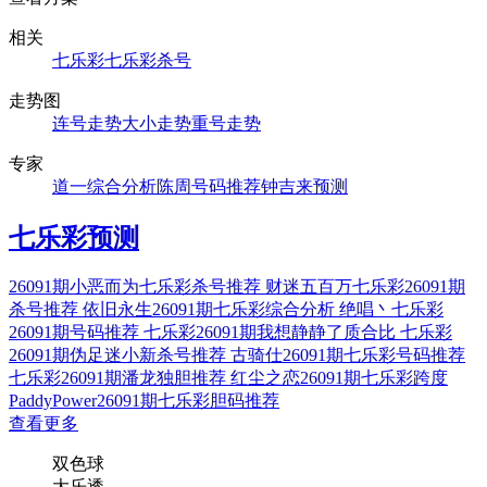
相关
七乐彩
七乐彩杀号
走势图
连号走势
大小走势
重号走势
专家
道一综合分析
陈周号码推荐
钟吉来预测
七乐彩预测
26091期小恶而为七乐彩杀号推荐
财迷五百万七乐彩26091期
杀号推荐
依旧永生26091期七乐彩综合分析
绝唱丶七乐彩
26091期号码推荐
七乐彩26091期我想静静了质合比
七乐彩
26091期伪足迷小新杀号推荐
古骑仕26091期七乐彩号码推荐
七乐彩26091期潘龙独胆推荐
红尘之恋26091期七乐彩跨度
PaddyPower26091期七乐彩胆码推荐
查看更多
双色球
大乐透