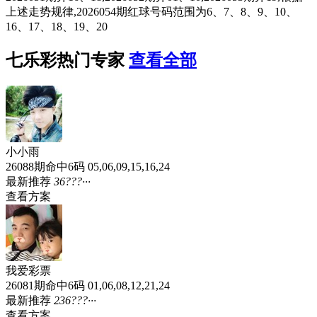
上述走势规律,2026054期红球号码范围为6、7、8、9、10、
16、17、18、19、20
七乐彩热门专家
查看全部
小小雨
26088期命中6码 05,06,09,15,16,24
最新推荐
3
6
?
?
?
···
查看方案
我爱彩票
26081期命中6码 01,06,08,12,21,24
最新推荐
23
6
?
?
?
···
查看方案