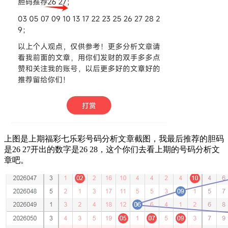
上图是上期福彩七乐彩号码分析文章截图，我最后推荐的胆码
是26 27开出的数字是26 28，这个你们去看上期的号码分析文
章吧。