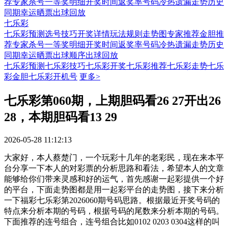
荐
专家杀号
一等奖明细
开奖时间
返奖率
号码冷热
遗漏走势
历史
同期
幸运晒票
出球回放
七乐彩
七乐彩预测
选号技巧
开奖详情
玩法规则
走势图
专家推荐
金胆推
荐
专家杀号
一等奖明细
开奖时间
返奖率
号码冷热
遗漏走势
历史
同期
幸运晒票
出球顺序
出球回放
七乐彩预测
七乐彩技巧
七乐彩开奖
七乐彩推荐
七乐彩走势
七乐
彩金胆
七乐彩开机号
更多>
七乐彩第060期，上期胆码看26 27开出26
28，本期胆码看13 29
2026-05-28 11:12:13
大家好，本人蔡楚门，一个玩彩十几年的老彩民，现在来本平
台分享一下本人的对彩票的分析思路和看法，希望本人的文章
能够给你们带来灵感和好的运气，首先感谢一起彩提供一个好
的平台，下面走势图都是用一起彩平台的走势图，接下来分析
一下福彩七乐彩第2026060期号码思路。根据最近开奖号码的
特点来分析本期的号码，根据号码的尾数来分析本期的号码。
下面推荐的连号组合，连号组合比如0102 0203 0304这样的叫