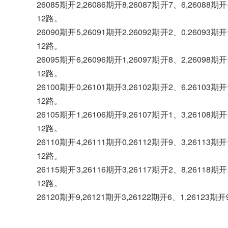
26085期开2,26086期开8,26087期开7、6,2608
12路。
26090期开5,26091期开2,26092期开2、0,2609
12路。
26095期开6,26096期开1,26097期开8、2,2609
12路。
26100期开0,26101期开3,26102期开2、6,2610
12路。
26105期开1,26106期开9,26107期开1、3,2610
12路。
26110期开4,26111期开0,26112期开9、3,2611
12路。
26115期开3,26116期开3,26117期开2、8,2611
12路。
26120期开9,26121期开3,26122期开6、1,261