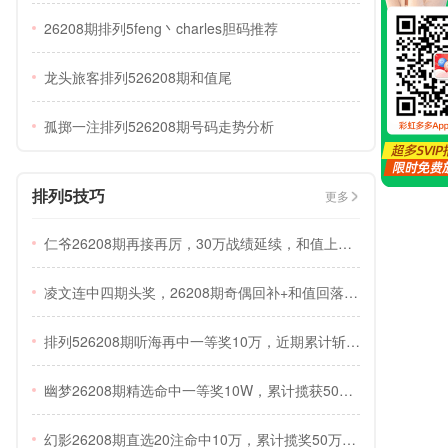
26208期排列5feng丶charles胆码推荐
龙头旅客排列526208期和值尾
孤掷一注排列526208期号码走势分析
排列5技巧
更多
仁爷26208期再接再厉，30万战绩延续，和值上行热码接力
凌文连中四期头奖，26208期奇偶回补+和值回落双主线
排列526208期听海再中一等奖10万，近期累计斩获90W
幽梦26208期精选命中一等奖10W，累计揽获50W，重号延续+热码回流再追大奖
幻影26208期直选20注命中10万，累计揽奖50万，2路热出信号明确