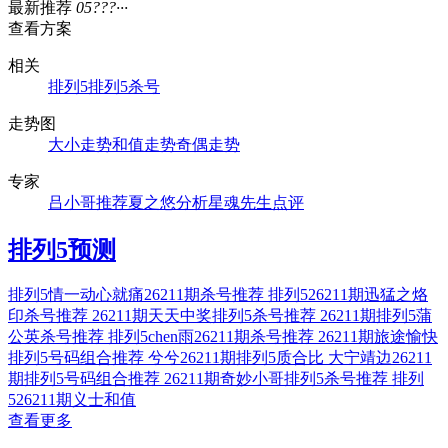
最新推荐
0
5
?
?
?
···
查看方案
相关
排列5
排列5杀号
走势图
大小走势
和值走势
奇偶走势
专家
吕小哥推荐
夏之悠分析
星魂先生点评
排列5预测
排列5情一动心就痛26211期杀号推荐
排列526211期迅猛之烙
印杀号推荐
26211期天天中奖排列5杀号推荐
26211期排列5蒲
公英杀号推荐
排列5chen雨26211期杀号推荐
26211期旅途愉快
排列5号码组合推荐
兮兮26211期排列5质合比
大宁靖边26211
期排列5号码组合推荐
26211期奇妙小哥排列5杀号推荐
排列
526211期义士和值
查看更多