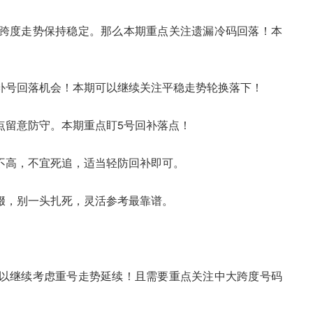
跨度走势保持稳定。那么本期重点关注遗漏冷码回落！本
有补号回落机会！本期可以继续关注平稳走势轮换落下！
重点留意防守。本期重点盯5号回补落点！
率不高，不宜死追，适当轻防回补即可。
缀，别一头扎死，灵活参考最靠谱。
以继续考虑重号走势延续！且需要重点关注中大跨度号码