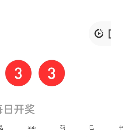
555码已中