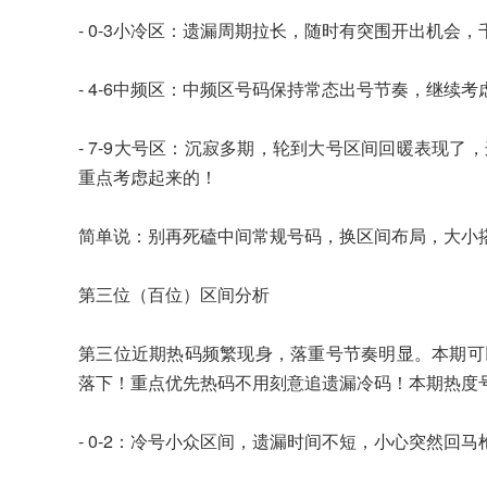
- 0-3小冷区：遗漏周期拉长，随时有突围开出机会
- 4-6中频区：中频区号码保持常态出号节奏，继续
- 7-9大号区：沉寂多期，轮到大号区间回暖表现
重点考虑起来的！
简单说：别再死磕中间常规号码，换区间布局，大小
第三位（百位）区间分析
第三位近期热码频繁现身，落重号节奏明显。本期可
落下！重点优先热码不用刻意追遗漏冷码！本期热度
- 0-2：冷号小众区间，遗漏时间不短，小心突然回