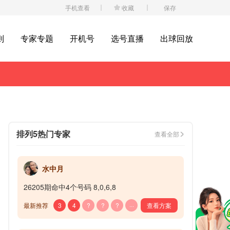
手机查看
收藏
保存
则
专家专题
开机号
选号直播
出球回放
排列5热门专家
查看全部
水中月
26205期命中4个号码 8,0,6,8
最新推荐
3
4
?
?
?
···
查看方案