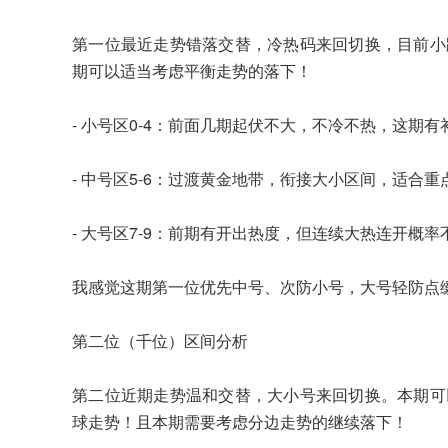
第一位最近走势错落交替，冷热码来回切换，目前小
期可以适当考虑平衡走势的落下！
- 小号区0-4：前面几期起伏不大，不冷不热，这期
- 中号区5-6：过渡黄金地带，衔接大小区间，适合
- 大号区7-9：前期有开出热度，但连续大热连开概
我感觉这期第一位优先中号、次防小号，大号轻防点
第二位（千位）区间分析
第二位近期走势温和交替，大小号来回切换。本期可
球走势！且本期需要考虑分边走势的继续落下！