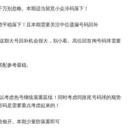
，千万别忽略。本期适当留意小众冷码落下！
考虑平稳落下！且本期需要关注中位遗漏号码回补
了，这期大号回补机会很大，别小看。高位回首掏号码球需要
搭配参考最稳。
以考虑热号继续落重延续！同时考虑同路尾号码球的顺势
号码是需要重点考虑起来的！
马枪偷开。本期少量防落重即可