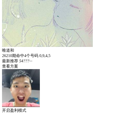
唯道和
26210期命中4个号码 0,9,4,5
最新推荐
5
4
?
?
?
···
查看方案
开启盈利模式