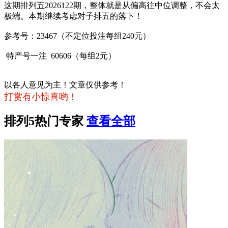
这期排列五2026122期，整体就是从偏高往中位调整，不会太
极端。本期继续考虑对子排五的落下！
参考号：23467（不定位投注每组240元）
特产号一注 60606（每组2元）
以各人意见为主！文章仅供参考！
打赏有小惊喜哟！
排列5热门专家
查看全部