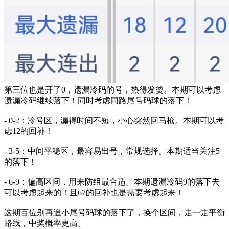
第三位也是开了0，遗漏冷码的号，热得发烫。本期可以考虑
遗漏冷码继续落下！同时考虑同路尾号码球的落下！
- 0-2：冷号区，漏得时间不短，小心突然回马枪。本期可以考
虑12的回补！
- 3-5：中间平稳区，最容易出号，常规选择。本期适当关注5
的落下！
- 6-9：偏高区间，用来防组最合适。本期遗漏冷码9的落下去
可以考虑起来的！且67的回补也是需要考虑起来！
这期百位别再追小尾号码球的落下了，换个区间，走一走平衡
路线，中奖概率更高。