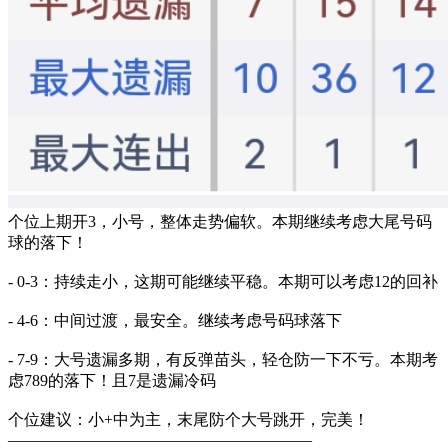
个位上期开3，小号，整体走势偏软。本期继续考虑大尾号码
球的落下！
- 0-3：持续走小，这期可能继续平稳。本期可以考虑12的回补
- 4-6：中间过渡，最安全。继续考虑号码球落下
- 7-9：大号遗漏多期，有反弹苗头，轻仓防一下不亏。本期考
虑789的落下！且7是遗漏冷码
个位建议：小+中为主，末尾防个大号跳开，完美！
———————————————————