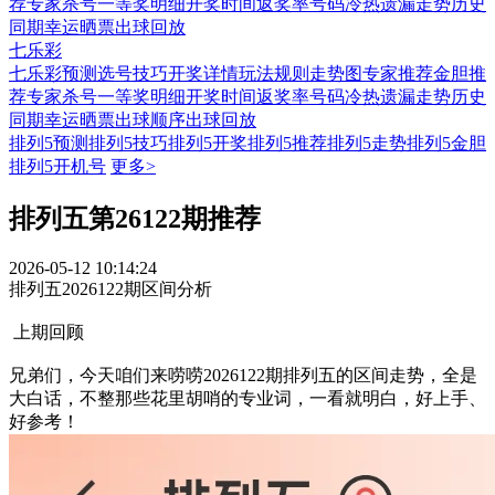
荐
专家杀号
一等奖明细
开奖时间
返奖率
号码冷热
遗漏走势
历史
同期
幸运晒票
出球回放
七乐彩
七乐彩预测
选号技巧
开奖详情
玩法规则
走势图
专家推荐
金胆推
荐
专家杀号
一等奖明细
开奖时间
返奖率
号码冷热
遗漏走势
历史
同期
幸运晒票
出球顺序
出球回放
排列5预测
排列5技巧
排列5开奖
排列5推荐
排列5走势
排列5金胆
排列5开机号
更多>
排列五第26122期推荐
2026-05-12 10:14:24
排列五2026122期区间分析
上期回顾
兄弟们，今天咱们来唠唠2026122期排列五的区间走势，全是
大白话，不整那些花里胡哨的专业词，一看就明白，好上手、
好参考！