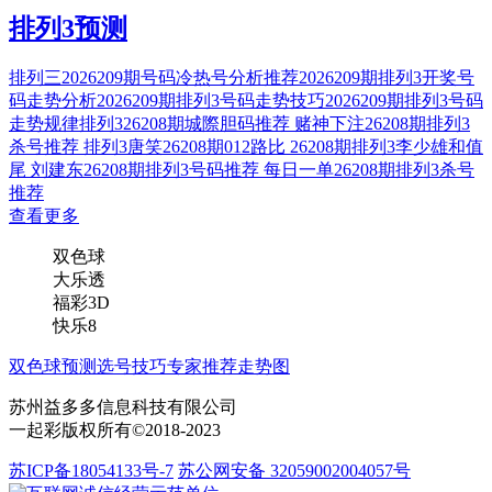
排列3预测
排列三2026209期号码冷热号分析推荐
2026209期排列3开奖号
码走势分析
2026209期排列3号码走势技巧
2026209期排列3号码
走势规律
排列326208期城際胆码推荐
赌神下注26208期排列3
杀号推荐
排列3唐笑26208期012路比
26208期排列3李少雄和值
尾
刘建东26208期排列3号码推荐
每日一单26208期排列3杀号
推荐
查看更多
双色球
大乐透
福彩3D
快乐8
双色球预测
选号技巧
专家推荐
走势图
苏州益多多信息科技有限公司
一起彩版权所有©2018-2023
苏ICP备18054133号-7
苏公网安备 32059002004057号