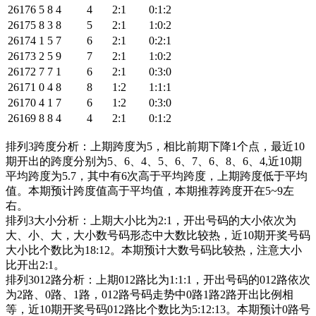
26176
5 8 4
4
2:1
0:1:2
26175
8 3 8
5
2:1
1:0:2
26174
1 5 7
6
2:1
0:2:1
26173
2 5 9
7
2:1
1:0:2
26172
7 7 1
6
2:1
0:3:0
26171
0 4 8
8
1:2
1:1:1
26170
4 1 7
6
1:2
0:3:0
26169
8 8 4
4
2:1
0:1:2
排列3跨度分析：上期跨度为5，相比前期下降1个点，最近10
期开出的跨度分别为5、6、4、5、6、7、6、8、6、4,近10期
平均跨度为5.7，其中有6次高于平均跨度，上期跨度低于平均
值。本期预计跨度值高于平均值，本期推荐跨度开在5~9左
右。
排列3大小分析：上期大小比为2:1，开出号码的大小依次为
大、小、大，大小数号码形态中大数比较热，近10期开奖号码
大小比个数比为18:12。本期预计大数号码比较热，注意大小
比开出2:1。
排列3012路分析：上期012路比为1:1:1，开出号码的012路依次
为2路、0路、1路，012路号码走势中0路1路2路开出比例相
等，近10期开奖号码012路比个数比为5:12:13。本期预计0路号