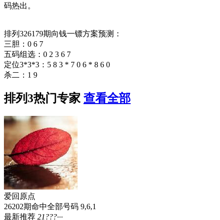
码热出。
排列326179期向钱一镖方案预测：
三胆：0 6 7
五码组选：0 2 3 6 7
定位3*3*3：5 8 3 * 7 0 6 * 8 6 0
杀二：1 9
排列3热门专家
查看全部
爱回原点
26202期命中全部号码 9,6,1
最新推荐
2
1
?
?
?
···