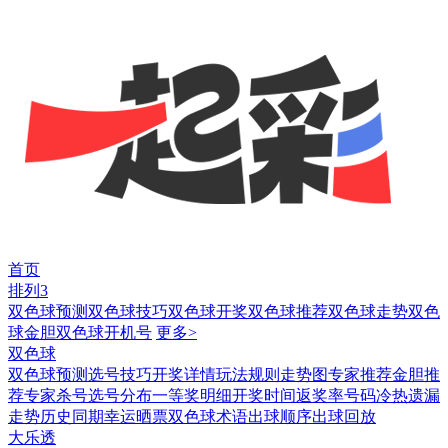
首页
排列3
双色球预测
双色球技巧
双色球开奖
双色球推荐
双色球走势
双色
球金胆
双色球开机号
更多>
双色球
双色球预测
选号技巧
开奖详情
玩法规则
走势图
专家推荐
金胆推
荐
专家杀号
选号分布
一等奖明细
开奖时间
返奖率
号码冷热
遗漏
走势
历史同期
幸运晒票
双色球术语
出球顺序
出球回放
大乐透