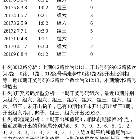
26175
8 3 8
1:0:2
组三
9
26174
1 5 7
0:2:1
组六
3
26173
2 5 9
1:0:2
组六
6
26172
7 7 1
0:3:0
组三
5
26171
0 4 8
1:1:1
组六
2
26170
4 1 7
0:3:0
组六
2
26169
8 8 4
0:1:2
组三
0
排列3012路分析：上期012路比为1:1:1，开出号码的012路依次
为2路、0路、1路，012路号码走势中0路1路2路开出比例相
等，近10期开奖号码012路比个数比为5:12:13。本期预计2路号
码热出。
排列3开奖号码类型分析：上期开奖号码组六，最近10期分别
为组六、组六、组六、组三、组六、组六、组三、组六、组
六、组三，未开出豹子，已有10期豹子未开出,开出组三3期，
开出组六7期，豹子、组三、组六开出比0:3:7。
排列3和值尾分析：上期开出和值尾8，相比前期振幅2个点，
最近20期开出的和值尾分别为8、6、7、9、3、6、5、2、2、
0、2、3、3、5、3、3、8、3、1、7,近20期平均和值尾为4.3，
其中有9次高于平均和值尾，上期和值尾在平均值上面。本期