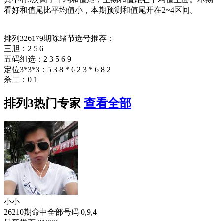
看好和值尾比平均值小，本期预测和值尾开在2~4区间。
排列326179期陈绪节选号推荐：
三胆：2 5 6
五码组选：2 3 5 6 9
定位3*3*3：5 3 8 * 6 2 3 * 6 8 2
杀二：0 1
排列3热门专家
查看全部
小小
26210期命中全部号码 0,9,4