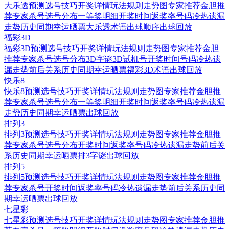
大乐透预测
选号技巧
开奖详情
玩法规则
走势图
专家推荐
金胆推
荐
专家杀号
选号分布
一等奖明细
开奖时间
返奖率
号码冷热
遗漏
走势
历史同期
幸运晒票
大乐透术语
出球顺序
出球回放
福彩3D
福彩3D预测
选号技巧
开奖详情
玩法规则
走势图
专家推荐
金胆
推荐
专家杀号
选号分布
3D字谜
3D试机号
开奖时间
号码冷热
遗
漏走势
前后关系
历史同期
幸运晒票
福彩3D术语
出球回放
快乐8
快乐8预测
选号技巧
开奖详情
玩法规则
走势图
专家推荐
金胆推
荐
专家杀号
选号分布
一等奖明细
开奖时间
返奖率
号码冷热
遗漏
走势
历史同期
幸运晒票
出球回放
排列3
排列3预测
选号技巧
开奖详情
玩法规则
走势图
专家推荐
金胆推
荐
专家杀号
选号分布
开奖时间
返奖率
号码冷热
遗漏走势
前后关
系
历史同期
幸运晒票
排3字谜
出球回放
排列5
排列5预测
选号技巧
开奖详情
玩法规则
走势图
专家推荐
金胆推
荐
专家杀号
开奖时间
返奖率
号码冷热
遗漏走势
前后关系
历史同
期
幸运晒票
出球回放
七星彩
七星彩预测
选号技巧
开奖详情
玩法规则
走势图
专家推荐
金胆推