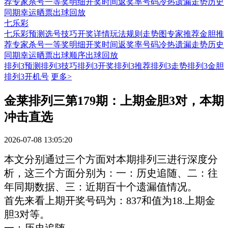
荐
专家杀号
一等奖明细
开奖时间
返奖率
号码冷热
遗漏走势
历史
同期
幸运晒票
出球回放
七乐彩
七乐彩预测
选号技巧
开奖详情
玩法规则
走势图
专家推荐
金胆推
荐
专家杀号
一等奖明细
开奖时间
返奖率
号码冷热
遗漏走势
历史
同期
幸运晒票
出球顺序
出球回放
排列3预测
排列3技巧
排列3开奖
排列3推荐
排列3走势
排列3金胆
排列3开机号
更多>
金莱排列三第179期：上期金胆3对，本期
冲击直选
2026-07-08 13:05:20
本文分别通过三个方面对本期排列三进行深度分
析，这三个方面分别为：一：历史追随、二：往
年同期数据、三：近期百十个遗漏值情况。
首先来看上期开奖号码为：837和值为18.上期金
胆3对等。
一：历史追随