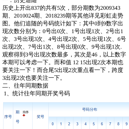
历史上开出837的共有5次，部分期数为2009343
期、2010024期、2018239期等其他详见彩虹走势
图。他们追随的号码统计如下：其中0到9数字出
现次数分别为：0号出0次、1号出现1次、2号出1
次、3号出现3次、4号出现2次、5号出现1次、6号
出现2次、7号出1次、8号出现0次、9号出现1次.
观察得到3号出现次数最多，其次是46，以上数字
本期可以考虑一下。而和值 12 15出现2次本期也
要关注一下！而合尾5出现2次重点看一下，跨度
3出现2次也要关注一下。
二、往年同期数据
1、统计往年同期开奖号码